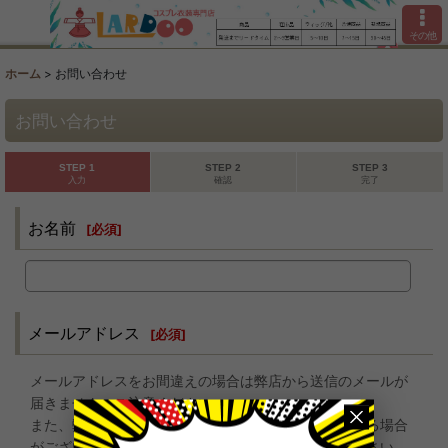
その他
ホーム
>
お問い合わせ
お問い合わせ
STEP 1
STEP 2
STEP 3
入力
確認
完了
お名前
[
必須
]
メールアドレス
[
必須
]
メールアドレスをお間違えの場合は弊店から送信のメールが
届きません、ご注意ください。
また、弊店からのお返事が迷惑メールとして処理される場合
がございますので、迷惑メールフォルダもご確認ください。