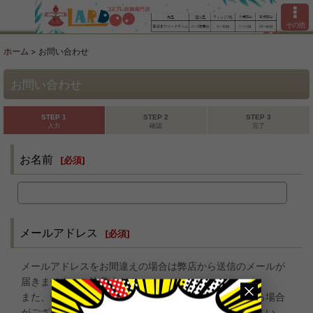
その他
ホーム
>
お問い合わせ
お問い合わせ
STEP 1
STEP 2
STEP 3
入力
確認
完了
お名前
[
必須
]
メールアドレス
[
必須
]
メールアドレスをお間違えの場合は弊店から送信のメールが
届きません、ご注意ください。
また、弊店からのお返事が迷惑メールとして処理される場合
がございますので、迷惑メールフォルダもご確認ください。