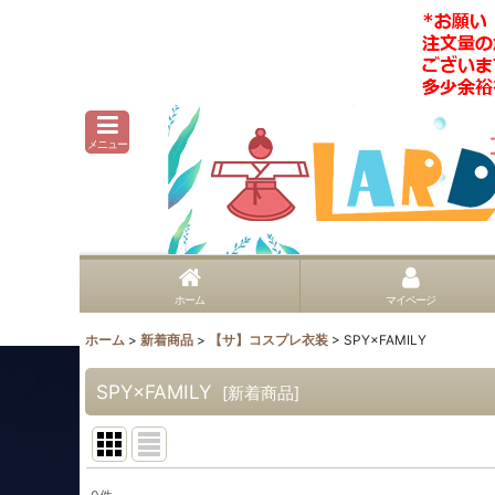
メニュー
ホーム
マイページ
ホーム
>
新着商品
>
【サ】コスプレ衣装
>
SPY×FAMILY
SPY×FAMILY
[
新着商品
]