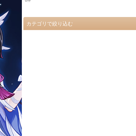
0
件
表示数
:
並び順
:
カテゴリで絞り込む
【サ】コスプレ衣装 (全商品)
ゼンレスゾーンゼロ
勝利の女神NIKKE
SPY×FAMILY
スーパーマリオ シリーズ
進撃の巨人
スーサイドスクワッド
スターウォーズ