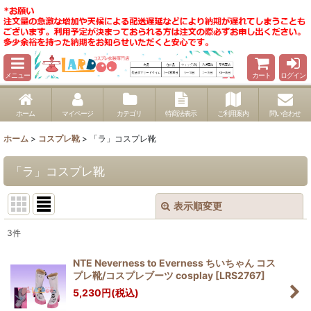
メニュー
カート
ログイン
ホーム
マイページ
カテゴリ
特商法表示
ご利用案内
問い合わせ
ホーム
>
コスプレ靴
>
「ラ」コスプレ靴
「ラ」コスプレ靴
表示順変更
閉じる
3
件
表示数
:
NTE Neverness to Everness ちいちゃん コス
プレ靴/コスプレブーツ cosplay
[
LRS2767
]
並び順
:
5,230
円
(税込)