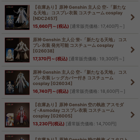
【在庫あり】原神 Genshin 主人公 空-「新たな
る天地」 コスプレ衣装 コスチューム cosplay
[
NDC2457
]
15,660
円
～
(税込)
[
通常販売価格
:
17,400
円
～
]
原神 Genshin 主人公 蛍-「新たなる天地」 コス
プレ衣装 発光可能 コスチューム cosplay
[
G26038
]
17,370
円
～
(税込)
[
通常販売価格
:
19,300
円
～
]
原神 Genshin 主人公 空-「新たなる天地」 コス
プレ衣装 レッグカバー付き コスチューム
cosplay
[
G26034
]
16,740
円
～
(税込)
[
通常販売価格
:
18,600
円
～
]
【在庫あり】原神 Genshin 空の執政 アスモダ
イ-Asmoday コスプレ衣装 コスチューム
cosplay
[
G26005
]
13,230
円
(税込)
[
通常販売価格
:
14,700
円
]
【在庫あり】原神 Genshin 時の執政 イスタロト