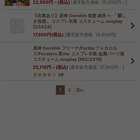
22,500
円
～
(税込)
[
通常販売価格
:
25,000
円
～
]
【在庫あり】原神 Genshin 稲妻 綺良々-「麗し
き怪傑」 コスプレ衣装 コスチューム cosplay
[
G5424
]
17,550
円
(税込)
[
通常販売価格
:
19,500
円
]
原神 Genshin フリーナ/Furina フォカロル
ス/Focalors 黒Ver コスプレ衣装 金属パーツ版
コスチューム cosplay
[
NDC2319
]
25,110
円
～
(税込)
[
通常販売価格
:
27,900
円
～
]
3
件
1
2
次
»