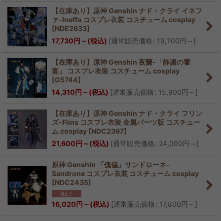
【在庫あり】原神 Genshin ナド・クライ イネフ
ァ-Ineffa コスプレ衣装 コスチューム cosplay
[
NDE2633
]
17,730
円
～
(税込)
[
通常販売価格
:
19,700
円
～
]
【在庫あり】原神 Genshin 夜蘭-「静謐の饗
宴」 コスプレ衣装 コスチューム cosplay
[
G5744
]
14,310
円
～
(税込)
[
通常販売価格
:
15,900
円
～
]
【在庫あり】原神 Genshin ナド・クライ フリン
ズ-Flins コスプレ衣装 金属パーツ版 コスチュー
ム cosplay
[
NDC2397
]
21,600
円
～
(税込)
[
通常販売価格
:
24,000
円
～
]
原神 Genshin 「傀儡」サンドローネ-
Sandrone コスプレ衣装 コスチューム cosplay
[
NDC2435
]
16,020
円
～
(税込)
[
通常販売価格
:
17,800
円
～
]