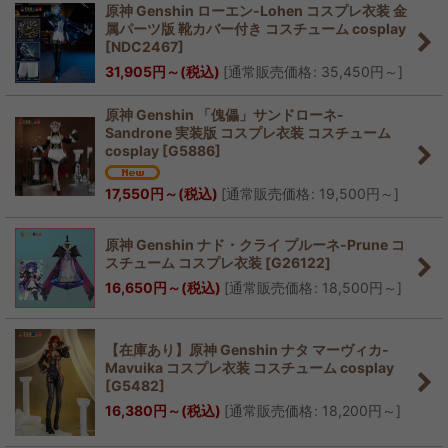
原神 Genshin ローエン-Lohen コスプレ衣装 金
属パーツ版 靴カバー付き コスチューム cosplay
[
NDC2467
]
31,905
円
～
(税込)
[
通常販売価格
:
35,450
円
～
]
原神 Genshin 「傀儡」サンドローネ-
Sandrone 実装版 コスプレ衣装 コスチューム
cosplay
[
G5886
]
17,550
円
～
(税込)
[
通常販売価格
:
19,500
円
～
]
原神 Genshin ナド・クライ プルーネ-Prune コ
スチューム コスプレ衣装
[
G26122
]
16,650
円
～
(税込)
[
通常販売価格
:
18,500
円
～
]
【在庫あり】原神 Genshin ナタ マーヴィカ-
Mavuika コスプレ衣装 コスチューム cosplay
[
G5482
]
16,380
円
～
(税込)
[
通常販売価格
:
18,200
円
～
]