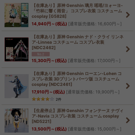
【在庫あり】原神 Genshin 璃月 瑶瑶/ヨォーヨ-
「竹林に響く雨音」 コスプレ衣装 コスチューム
cosplay
[
G5828
]
14,940
円
～
(税込)
[
通常販売価格
:
16,600
円
～
]
【在庫あり】原神 Genshin ナド・クライ リンネ
ア-Linnea コスチューム コスプレ衣装
[
NDC2462
]
15,300
円
～
(税込)
[
通常販売価格
:
17,000
円
～
]
【在庫あり】原神 Genshin ローエン-Lohen コ
スプレ衣装 3Dプリントパーツ版 コスチューム
cosplay
[
NDC2461
]
17,910
円
～
(税込)
[
通常販売価格
:
19,900
円
～
]
2
件
【生産停止】原神 Genshin フォンテーヌ ナヴィ
ア-Navia コスプレ衣装 コスチューム cosplay
[
ND5221
]
13,500
円
～
(税込)
[
通常販売価格
:
15,000
円
～
]