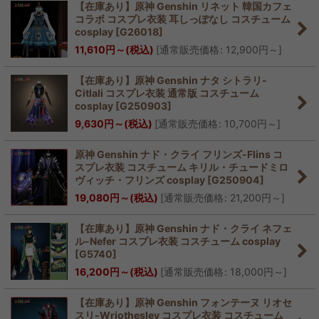
【在庫あり】原神 Genshin リネット 韓国カフェ
コラボ コスプレ衣装 耳しっぽなし コスチューム
cosplay
[
G26018
]
11,610
円
～
(税込)
[
通常販売価格
:
12,900
円
～
]
【在庫あり】原神 Genshin ナタ シトラリ-
Citlali コスプレ衣装 通常版 コスチューム
cosplay
[
G250903
]
9,630
円
～
(税込)
[
通常販売価格
:
10,700
円
～
]
原神 Genshin ナド・クライ フリンズ-Flins コ
スプレ衣装 コスチューム キリル・チュードミロ
ヴィッチ・フリンズ cosplay
[
G250904
]
19,080
円
～
(税込)
[
通常販売価格
:
21,200
円
～
]
【在庫あり】原神 Genshin ナド・クライ ネフェ
ル-Nefer コスプレ衣装 コスチューム cosplay
[
G5740
]
16,200
円
～
(税込)
[
通常販売価格
:
18,000
円
～
]
【在庫あり】原神 Genshin フォンテーヌ リオセ
スリ-Wriothesley コスプレ衣装 コスチューム