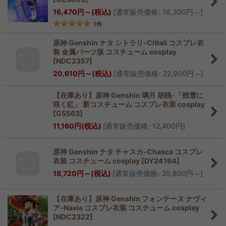
16,470
円
～
(税込)
[
通常販売価格
:
18,300
円
～
]
1
件
原神 Genshin ナタ シトラリ-Citlali コスプレ衣
装 金属パーツ版 コスチューム cosplay
[
NDC2357
]
20,610
円
～
(税込)
[
通常販売価格
:
22,900
円
～
]
【在庫あり】原神 Genshin 璃月 胡桃-「残雪に
咲く紅」 新コスチューム コスプレ衣装 cosplay
[
G5563
]
11,160
円
(税込)
[
通常販売価格
:
12,400
円
]
原神 Genshin ナタ チャスカ-Chasca コスプレ
衣装 コスチューム cosplay
[
DY24164
]
18,720
円
～
(税込)
[
通常販売価格
:
20,800
円
～
]
【在庫あり】原神 Genshin フォンテーヌ ナヴィ
ア-Navia コスプレ衣装 コスチューム cosplay
[
NDC2322
]