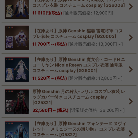
コスプレ衣装 コスチューム cosplay
[
G26006
]
11,610
円
(税込)
[
通常販売価格
:
12,900
円
]
【在庫あり】原神 Genshin 稲妻 雷電将軍 コス
プレ衣装 コスチューム cosplay
[
G26003
]
11,700
円
～
(税込)
[
通常販売価格
:
13,000
円
～
]
【在庫あり】原神 Genshin 魔女会・コードN ニ
コ・リヤン Nicole Reeyn コスプレ衣装 通常版
コスチューム cosplay
[
G26001
]
11,520
円
～
(税込)
[
通常販売価格
:
12,800
円
～
]
原神 Genshin 月の狩人-レリル コスプレ衣装 レ
ッグカバー付き コスチューム cosplay
[
G25321
]
32,580
円
～
(税込)
[
通常販売価格
:
36,200
円
～
]
【在庫あり】原神 Genshin フォンテーヌ ヌヴィ
レット 「メリュジーヌの贈り物」 コスプレ衣装
コスチューム
[
G5827
]