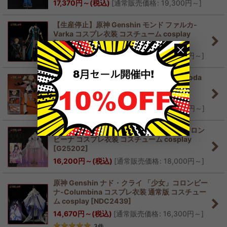
17,370
円
～
(税込)
[
通常販売価格
:
19,300
円
～
]
【生産停止】原神 Genshin モンド ファルカ-
Varka コスプレ衣装 コスチューム cosplay
[
NDC2446
]
21,600
円
～
(税込)
[
通常販売価格
:
24,000
円
～
]
原神 Genshin ナド・クライ ヤフォダ-Jahoda
コスプレ衣装 コスチューム cosplay
[
NDC2445
]
22,410
円
～
(税込)
[
通常販売価格
:
24,900
円
～
]
原神 Genshin 原神☆FES 2026「少女」コロン
ビーナ コスプレ衣装 コスチューム cosplay
[
G25202
]
16,200
円
～
(税込)
[
通常販売価格
:
18,000
円
～
]
原神 Genshin ナド・クライ 「少女」コロンビー
ナ-Columbina コスプレ衣装 通常版 コスチュー
ム cosplay
[
NDC2439
]
14,670
円
～
(税込)
[
通常販売価格
:
16,300
円
～
]
3
件