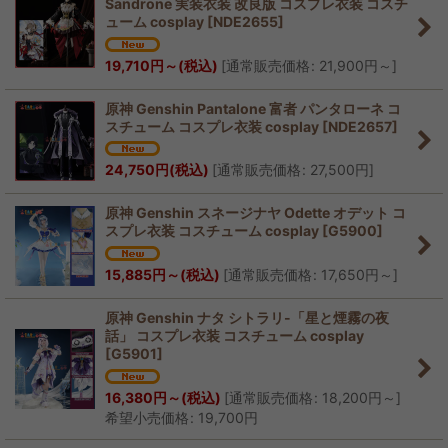
Sandrone 実装衣装 改良版 コスプレ衣装 コスチ
ューム cosplay
[
NDE2655
]
並び順
:
19,710
円
～
(税込)
[
通常販売価格
:
21,900
円
～
]
絞り込む
原神 Genshin Pantalone 富者 パンタローネ コ
スチューム コスプレ衣装 cosplay
[
NDE2657
]
24,750
円
(税込)
[
通常販売価格
:
27,500
円
]
原神 Genshin スネージナヤ Odette オデット コ
スプレ衣装 コスチューム cosplay
[
G5900
]
15,885
円
～
(税込)
[
通常販売価格
:
17,650
円
～
]
原神 Genshin ナタ シトラリ-「星と煙霧の夜
話」 コスプレ衣装 コスチューム cosplay
[
G5901
]
16,380
円
～
(税込)
[
通常販売価格
:
18,200
円
～
]
希望小売価格
:
19,700
円