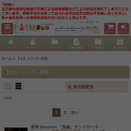
メニュー
カート
ログイン
ホーム
マイページ
カテゴリ
特商法表示
ご利用案内
問い合わせ
ホーム
>
【カ】コスプレ衣装
【カ】コスプレ衣装
表示順変更
閉じる
114
件
サブカテゴリ
:
1
2
次
»
表示数
:
原神 Genshin 「傀儡」サンドローネ-