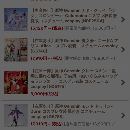
【生産停止】原神 Genshin ナド・クライ 「少
女」コロンビーナ-Columbina コスプレ衣装 改
良版 コスチューム cosplay
[
NDE2504
]
15,120
円
～
(税込)
[
通常販売価格
:
16,800
円
～
]
【在庫あり】原神 Genshin 魔女会・コードA ア
リス-Alice コスプレ衣装 コスチューム cosplay
[
G5748
]
17,910
円
～
(税込)
[
通常販売価格
:
19,900
円
～
]
【在庫一掃】原神 Genshin クレー スキン 「星
燭に揺れる爛花」 子供用 （ぬいぐるみ＆バッグ
＆ランプ無し）コスプレ衣装 コスチューム
cosplay
[
ND5175
]
3,000
円
(税込)
【在庫あり】原神 Genshin モンド ドゥリン-
Durin コスプレ衣装 翼付き コスチューム
cosplay
[
G5768
]
17,010
円
～
(税込)
[
通常販売価格
:
18,900
円
～
]