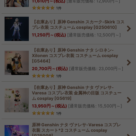
11,610
円
～
(税込)
[
通常販売価格
:
12,900
円
～
]
1
件
【在庫あり】原神 Genshin スカーク-Skirk コス
プレ衣装 コスチューム cosplay
[
G250610
]
11,250
円
～
(税込)
[
通常販売価格
:
12,500
円
～
]
【在庫あり】原神 Genshin ナタ シロネン-
Xilonen コスプレ衣装 コスチューム cosplay
[
G5464
]
20,700
円
～
(税込)
[
通常販売価格
:
23,000
円
～
]
1
件
【在庫あり】原神 Genshin ナタ ヴァレサ-
Varesa コスプレ衣装 金属神の目版 コスチュー
ム cosplay
[
G5619
]
13,950
円
～
(税込)
[
通常販売価格
:
15,500
円
～
]
1
件
原神 Genshin ナタ ヴァレサ-Varesa コスプレ
衣装 スカート*2 コスチューム cosplay
[
G25009
]