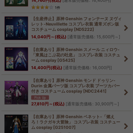
14,760
円
(税込)
[
通常販売価格
:
16,400
円
]
1
件
【生産停止】原神 Genshin フォンテーヌ ヌヴィ
レット-Neuvillette コスプレ衣装 通常ズボン版
コスチューム cosplay
[
ND5222
]
14,040
円
～
(税込)
[
通常販売価格
:
15,600
円
～
]
【在庫あり】原神 Genshin スメール ニィロウ-
「東風はこぶ花の吐息」 コスプレ衣装 コスチュ
ーム cosplay
[
G5425
]
14,400
円
(税込)
[
通常販売価格
:
16,000
円
]
【在庫あり】原神 Genshin モンド ドゥリン-
Durin 金属パーツ版 コスプレ衣装 ブーツカバー
付き コスチューム cosplay
[
NDC2441
]
27,810
円
～
(税込)
[
通常販売価格
:
30,900
円
～
]
【在庫あり】原神 Genshin ベネット-「燃え
ろ！ラクガキ大冒険」 コスプレ衣装 コスチュー
ム cosplay
[
G251007
]