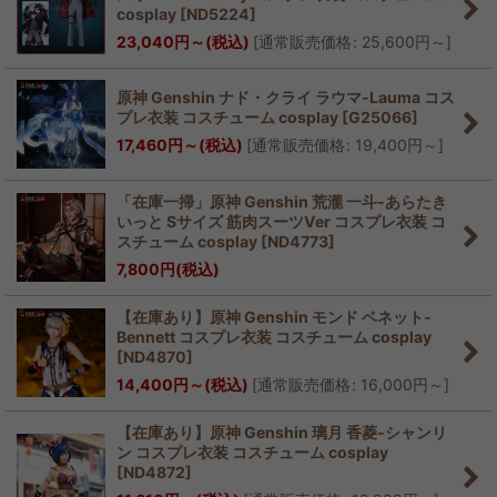
cosplay
[
ND5224
]
23,040
円
～
(税込)
[
通常販売価格
:
25,600
円
～
]
原神 Genshin ナド・クライ ラウマ-Lauma コス
プレ衣装 コスチューム cosplay
[
G25066
]
17,460
円
～
(税込)
[
通常販売価格
:
19,400
円
～
]
「在庫一掃」原神 Genshin 荒瀧 一斗-あらたき
いっと Sサイズ 筋肉スーツVer コスプレ衣装 コ
スチューム cosplay
[
ND4773
]
7,800
円
(税込)
【在庫あり】原神 Genshin モンド ベネット-
Bennett コスプレ衣装 コスチューム cosplay
[
ND4870
]
14,400
円
～
(税込)
[
通常販売価格
:
16,000
円
～
]
【在庫あり】原神 Genshin 璃月 香菱-シャンリ
ン コスプレ衣装 コスチューム cosplay
[
ND4872
]