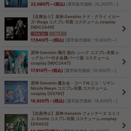
22,680
円
～
(税込)
[
通常販売価格
:
25,200
円
～
]
【在庫あり】原神 Genshin ナド・クライ イルー
ガ-Illuga コスプレ衣装 コスチューム cosplay
[
NDC2449
]
17,640
円
～
(税込)
[
通常販売価格
:
19,600
円
～
]
原神 Genshin 璃月 兹白-シハク コスプレ衣装 レ
ッグカバー付き金属パーツ版 コスチューム
cosplay
[
NDC2447
]
17,910
円
～
(税込)
[
通常販売価格
:
19,900
円
～
]
原神 Genshin 魔女会・コードN ニコ・リヤン
Nicole Reeyn コスプレ衣装 コスチューム
cosplay
[
G5792
]
16,920
円
～
(税込)
[
通常販売価格
:
18,800
円
～
]
【生産停止】原神 Genshin フォンテーヌ エミリ
エ-Emilie コスプレ衣装 コスチューム cosplay
[
G5403
]