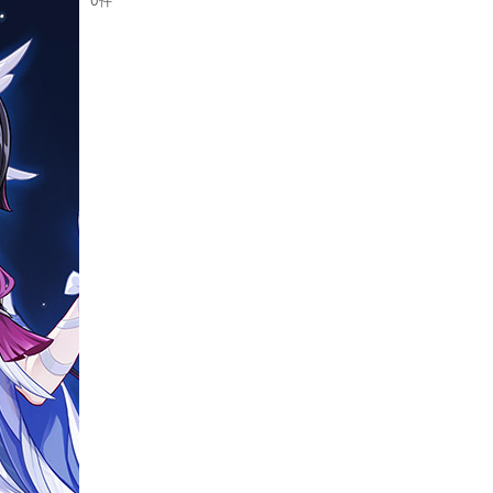
0
件
表示数
:
並び順
: