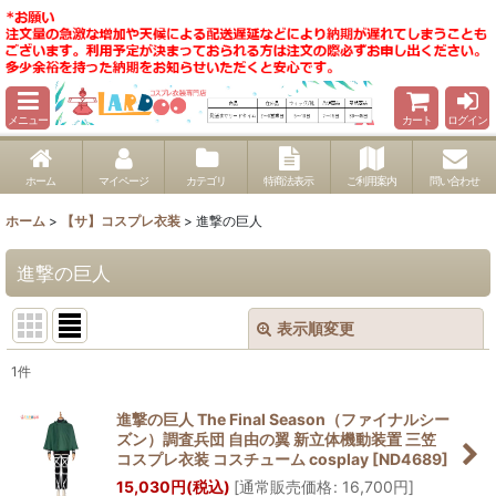
メニュー
カート
ログイン
ホーム
マイページ
カテゴリ
特商法表示
ご利用案内
問い合わせ
ホーム
>
【サ】コスプレ衣装
>
進撃の巨人
進撃の巨人
表示順変更
閉じる
1
件
表示数
:
進撃の巨人 The Final Season（ファイナルシー
ズン）調査兵団 自由の翼 新立体機動装置 三笠
並び順
:
コスプレ衣装 コスチューム cosplay
[
ND4689
]
15,030
円
(税込)
[
通常販売価格
:
16,700
円
]