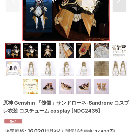
原神 Genshin 「傀儡」サンドローネ-Sandrone コスプ
レ衣装 コスチューム cosplay
[
NDC2435
]
販売価格
:
16,020
円
(税込)
[
通常販売価格
:
17,800
円
]