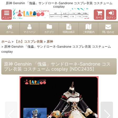
原神 Genshin 「傀儡」サンドローネ-Sandrone コスプレ衣装 コスチューム
cosplay
メニュー
カート
ログイン
ホーム
マイページ
カテゴリ
特商法表示
ご利用案内
問い合わせ
ホーム
>
【カ】コスプレ衣装
>
原神
>
原神 Genshin 「傀儡」サンドローネ-Sandrone コスプレ衣装 コスチューム
cosplay
原神 Genshin 「傀儡」サンドローネ-Sandrone コス
プレ衣装 コスチューム cosplay
[
NDC2435
]