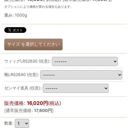
オプションにより価格が変わる場合もあります。
重み
:
1000g
サイズ
を選択してください
ウィッグLRS2620
(任意)
:
靴LRS2640
(任意)
:
ゼンマイ道具
(任意)
:
販売価格
:
16,020
円
(税込)
[
通常販売価格
:
17,800
円
]
数量
: