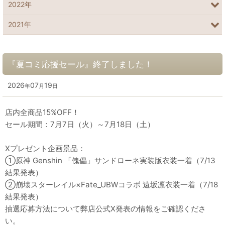
2022年
2021年
『夏コミ応援セール』終了しました！
2026
07
19
年
月
日
店内全商品15%OFF！
セール期間：7月7日（火）～7月18日（土）
Xプレゼント企画景品：
①原神 Genshin 「傀儡」サンドローネ実装版衣装一着（7/13
結果発表）
②崩壊スターレイル×Fate_UBWコラボ 遠坂凛衣装一着（7/18
結果発表）
抽選応募方法について弊店公式X発表の情報をご確認くださ
い。