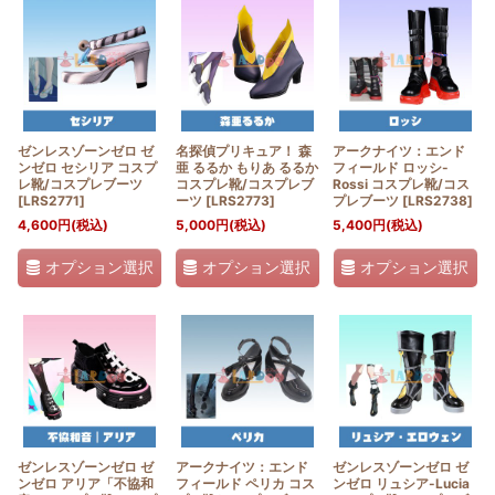
ゼンレスゾーンゼロ ゼ
名探偵プリキュア！ 森
アークナイツ：エンド
ンゼロ セシリア コスプ
亜 るるか もりあ るるか
フィールド ロッシ-
レ靴/コスプレブーツ
コスプレ靴/コスプレブ
Rossi コスプレ靴/コス
[
LRS2771
]
ーツ
[
LRS2773
]
プレブーツ
[
LRS2738
]
4,600
円
(税込)
5,000
円
(税込)
5,400
円
(税込)
オプション選択
オプション選択
オプション選択
ゼンレスゾーンゼロ ゼ
アークナイツ：エンド
ゼンレスゾーンゼロ ゼ
ンゼロ アリア「不協和
フィールド ペリカ コス
ンゼロ リュシア-Lucia