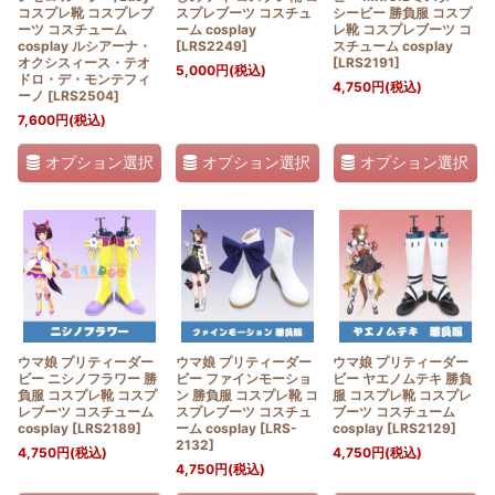
コスプレ靴 コスプレブ
スプレブーツ コスチュ
シービー 勝負服 コスプ
ーツ コスチューム
ーム cosplay
レ靴 コスプレブーツ コ
cosplay ルシアーナ・
[
LRS2249
]
スチューム cosplay
オクシスィース・テオ
[
LRS2191
]
5,000
円
(税込)
ドロ・デ・モンテフィ
4,750
円
(税込)
ーノ
[
LRS2504
]
7,600
円
(税込)
オプション選択
オプション選択
オプション選択
ウマ娘 プリティーダー
ウマ娘 プリティーダー
ウマ娘 プリティーダー
ビー ニシノフラワー 勝
ビー ファインモーショ
ビー ヤエノムテキ 勝負
負服 コスプレ靴 コスプ
ン 勝負服 コスプレ靴 コ
服 コスプレ靴 コスプレ
レブーツ コスチューム
スプレブーツ コスチュ
ブーツ コスチューム
cosplay
[
LRS2189
]
ーム cosplay
[
LRS-
cosplay
[
LRS2129
]
2132
]
4,750
円
(税込)
4,750
円
(税込)
4,750
円
(税込)