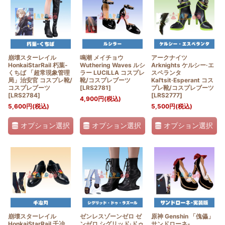
並び順
:
絞り込む
崩壊スターレイル
鳴潮 メイチョウ
アークナイツ
HonkaiStarRail 朽葉-
Wuthering Waves ルシ
Arknights ケルシー·エ
くちば 「超常現象管理
ラー LUCILLA コスプレ
スペランタ
局」治安官 コスプレ靴/
靴/コスプレブーツ
Kal'tsit·Esperant コス
コスプレブーツ
[
LRS2781
]
プレ靴/コスプレブーツ
[
LRS2784
]
[
LRS2777
]
4,900
円
(税込)
5,600
円
(税込)
5,500
円
(税込)
オプション選択
オプション選択
オプション選択
崩壊スターレイル
ゼンレスゾーンゼロ ゼ
原神 Genshin 「傀儡」
HonkaiStarRail 千冶
ンゼロ シグリッド·ドゥ
サンドローネ-