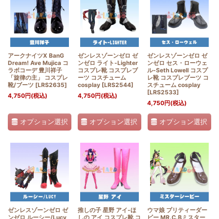
アークナイツX BanG
ゼンレスゾーンゼロ ゼ
ゼンレスゾーンゼロ ゼ
Dream! Ave Mujica コ
ンゼロ ライト-Lighter
ンゼロ セス・ローウェ
ラボコーデ 豊川祥子
コスプレ靴 コスプレブ
ル-Seth Lowell コスプ
「旋律の主」 コスプレ
ーツ コスチューム
レ靴 コスプレブーツ コ
靴/ブーツ
[
LRS2635
]
cosplay
[
LRS2544
]
スチューム cosplay
[
LRS2533
]
4,750
円
(税込)
4,750
円
(税込)
4,750
円
(税込)
オプション選択
オプション選択
オプション選択
ゼンレスゾーンゼロ ゼ
推しの子 星野 アイ-ほ
ウマ娘 プリティーダー
ンゼロ ルーシー/Lucy
しの アイ コスプレ靴 コ
ビー MR.C.Bミスター