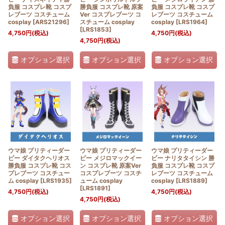
負服 コスプレ靴 コスプ
勝負服 コスプレ靴 原案
負服 コスプレ靴 コスプ
レブーツ コスチューム
Ver コスプレブーツ コ
レブーツ コスチューム
cosplay
[
ARS21296
]
スチューム cosplay
cosplay
[
LRS1964
]
[
LRS1853
]
4,750
円
(税込)
4,750
円
(税込)
4,750
円
(税込)
オプション選択
オプション選択
オプション選択
ウマ娘 プリティーダー
ウマ娘 プリティーダー
ウマ娘 プリティーダー
ビー ダイタクヘリオス
ビー メジロマックイー
ビー ナリタタイシン 勝
勝負服 コスプレ靴 コス
ン コスプレ靴 原案Ver
負服 コスプレ靴 コスプ
プレブーツ コスチュー
コスプレブーツ コスチ
レブーツ コスチューム
ム cosplay
[
LRS1935
]
ューム cosplay
cosplay
[
LRS1889
]
[
LRS1891
]
4,750
円
(税込)
4,750
円
(税込)
4,750
円
(税込)
オプション選択
オプション選択
オプション選択