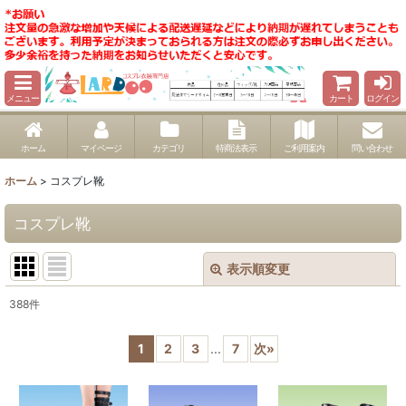
メニュー
カート
ログイン
ホーム
マイページ
カテゴリ
特商法表示
ご利用案内
問い合わせ
ホーム
>
コスプレ靴
コスプレ靴
表示順変更
閉じる
388
件
サブカテゴリ
:
1
2
3
...
7
次
»
表示数
: