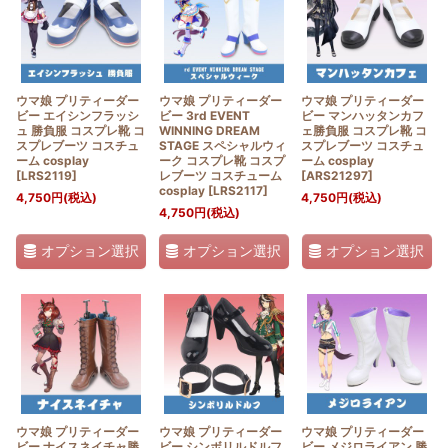
ウマ娘 プリティーダー
ウマ娘 プリティーダー
ウマ娘 プリティーダー
ビー エイシンフラッシ
ビー 3rd EVENT
ビー マンハッタンカフ
ュ 勝負服 コスプレ靴 コ
WINNING DREAM
ェ勝負服 コスプレ靴 コ
スプレブーツ コスチュ
STAGE スペシャルウィ
スプレブーツ コスチュ
ーム cosplay
ーク コスプレ靴 コスプ
ーム cosplay
[
LRS2119
]
レブーツ コスチューム
[
ARS21297
]
cosplay
[
LRS2117
]
4,750
円
(税込)
4,750
円
(税込)
4,750
円
(税込)
オプション選択
オプション選択
オプション選択
ウマ娘 プリティーダー
ウマ娘 プリティーダー
ウマ娘 プリティーダー
ビー ナイスネイチャ勝
ビー シンボリルドルフ
ビー メジロライアン 勝