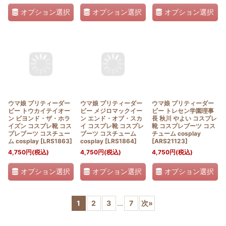
オプション選択
オプション選択
オプション選択
ウマ娘 プリティーダー
ウマ娘 プリティーダー
ウマ娘 プリティーダー
ビー トウカイテイオー
ビー メジロマックイー
ビー トレセン学園理事
ン ビヨンド・ザ・ホラ
ン エンド・オブ・スカ
長 秋川 やよい コスプレ
イズン コスプレ靴 コス
イ コスプレ靴 コスプレ
靴 コスプレブーツ コス
プレブーツ コスチュー
ブーツ コスチューム
チューム cosplay
ム cosplay
[
LRS1863
]
cosplay
[
LRS1864
]
[
ARS21123
]
4,750
円
(税込)
4,750
円
(税込)
4,750
円
(税込)
オプション選択
オプション選択
オプション選択
1
2
3
...
7
次
»