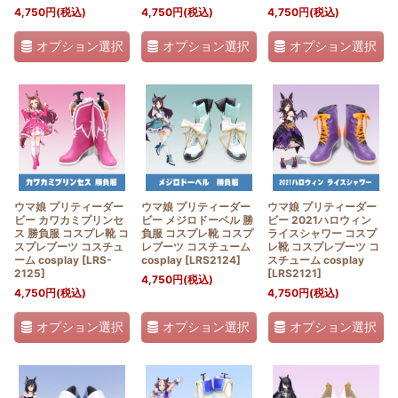
4,750
円
(税込)
4,750
円
(税込)
4,750
円
(税込)
オプション選択
オプション選択
オプション選択
ウマ娘 プリティーダー
ウマ娘 プリティーダー
ウマ娘 プリティーダー
ビー カワカミプリンセ
ビー メジロドーベル 勝
ビー 2021ハロウィン
ス 勝負服 コスプレ靴 コ
負服 コスプレ靴 コスプ
ライスシャワー コスプ
スプレブーツ コスチュ
レブーツ コスチューム
レ靴 コスプレブーツ コ
ーム cosplay
[
LRS-
cosplay
[
LRS2124
]
スチューム cosplay
2125
]
[
LRS2121
]
4,750
円
(税込)
4,750
円
(税込)
4,750
円
(税込)
オプション選択
オプション選択
オプション選択