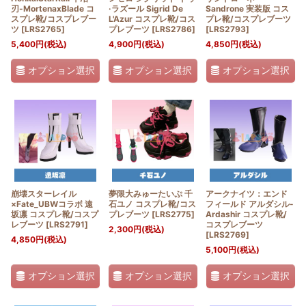
刃-MortenaxBlade コ
·ラズール Sigrid De
Sandrone 実装版 コス
スプレ靴/コスプレブー
L'Azur コスプレ靴/コス
プレ靴/コスプレブーツ
ツ
[
LRS2765
]
プレブーツ
[
LRS2786
]
[
LRS2793
]
5,400
円
(税込)
4,900
円
(税込)
4,850
円
(税込)
オプション選択
オプション選択
オプション選択
崩壊スターレイル
夢限大みゅーたいぷ 千
アークナイツ：エンド
×Fate_UBWコラボ 遠
石ユノ コスプレ靴/コス
フィールド アルダシル-
坂凛 コスプレ靴/コスプ
プレブーツ
[
LRS2775
]
Ardashir コスプレ靴/
レブーツ
[
LRS2791
]
コスプレブーツ
2,300
円
(税込)
[
LRS2769
]
4,850
円
(税込)
5,100
円
(税込)
オプション選択
オプション選択
オプション選択