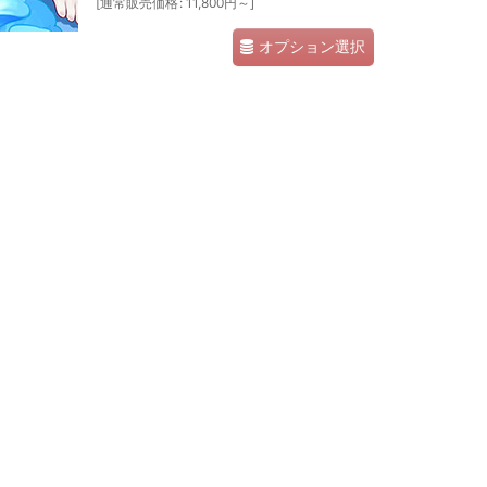
[
通常販売価格
:
11,800
円
～
]
オプション選択