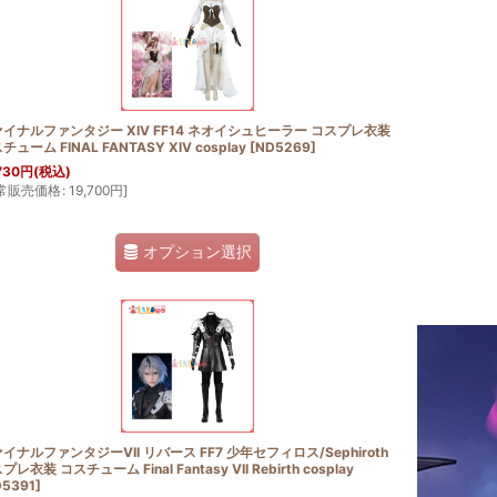
イナルファンタジー XIV FF14 ネオイシュヒーラー コスプレ衣装
チューム FINAL FANTASY XIV cosplay
[
ND5269
]
730
円
(税込)
常販売価格
:
19,700
円
]
オプション選択
イナルファンタジーVII リバース FF7 少年セフィロス/Sephiroth
プレ衣装 コスチューム Final Fantasy VII Rebirth cosplay
5391
]