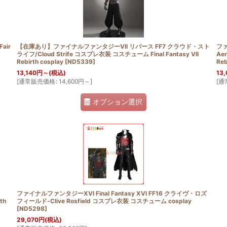
air
【在庫あり】ファイナルファンタジーVII リバース FF7 クラウド・スト
ファ
ライフ/Cloud Strife コスプレ衣装 コスチューム Final Fantasy VII
Ae
Rebirth cosplay
[
ND5339
]
Reb
13,140
円
～
(税込)
13,
[
通常販売価格
:
14,600
円
～
]
[
通
オプション選択
ファイナルファンタジーXVI Final Fantasy XVI FF16 クライヴ・ロズ
th
フィールド-Clive Rosfield コスプレ衣装 コスチューム cosplay
[
ND5298
]
29,070
円
(税込)