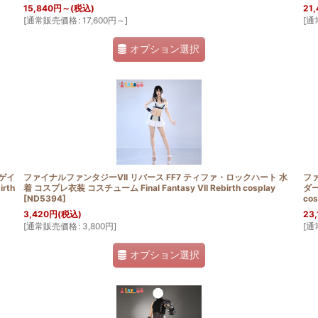
15,840
円
～
(税込)
21,
[
通常販売価格
:
17,600
円
～
]
[
通
オプション選択
・ゲイ
ファイナルファンタジーVII リバース FF7 ティファ・ロックハート 水
ファ
rth
着 コスプレ衣装 コスチューム Final Fantasy VII Rebirth cosplay
ダー
[
ND5394
]
cos
3,420
円
(税込)
23,
[
通常販売価格
:
3,800
円
]
[
通
オプション選択