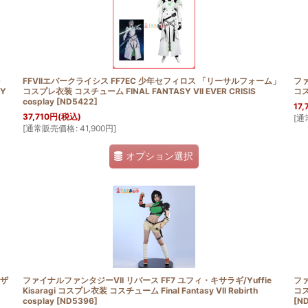
絞り込む
FFVIIエバークライシス FF7EC 少年セフィロス 「リーサルフォーム」
ファ
SY
コスプレ衣装 コスチューム FINAL FANTASY VII EVER CRISIS
コス
cosplay
[
ND5422
]
17,
37,710
円
(税込)
[
通
[
通常販売価格
:
41,900
円
]
オプション選択
ーザ
ファイナルファンタジーVII リバース FF7 ユフィ・キサラギ/Yuffie
ファ
Kisaragi コスプレ衣装 コスチューム Final Fantasy VII Rebirth
コス
cosplay
[
ND5396
]
[
ND