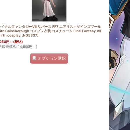
イナルファンタジーVII リバース FF7 エアリス・ゲインズブール
rith Gainsborough コスプレ衣装 コスチューム Final Fantasy VII
irth cosplay
[
ND5337
]
050
円
～
(税込)
常販売価格
:
14,500
円
～
]
オプション選択