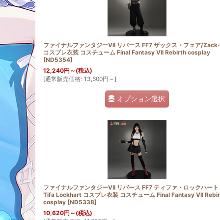
ファイナルファンタジーVII リバース FF7 ザックス・フェア/Zack·F
コスプレ衣装 コスチューム Final Fantasy VII Rebirth cosplay
[
ND5354
]
12,240
円
～
(税込)
[
通常販売価格
:
13,600
円
～
]
オプション選択
ファイナルファンタジーVII リバース FF7 ティファ・ロックハート
Tifa Lockhart コスプレ衣装 コスチューム Final Fantasy VII Rebir
cosplay
[
ND5338
]
10,620
円
～
(税込)