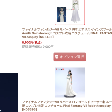
並び順
:
ファイナルファンタジーVII リバース FF7 エアリス ゲインズブール
Aerith Gainsborough コスプレ衣装 コスチューム FINAL FANTA
VII cosplay
[
ND5436
]
8,100
円
(税込)
[
通常販売価格
:
9,000
円
]
オプション選択
ファイナルファンタジーVII リバース FF7 ゴールドソーサー劇 ル
姫 コスプレ衣装 コスチューム Final Fantasy VII Rebirth cosplay
[
ND5393
]