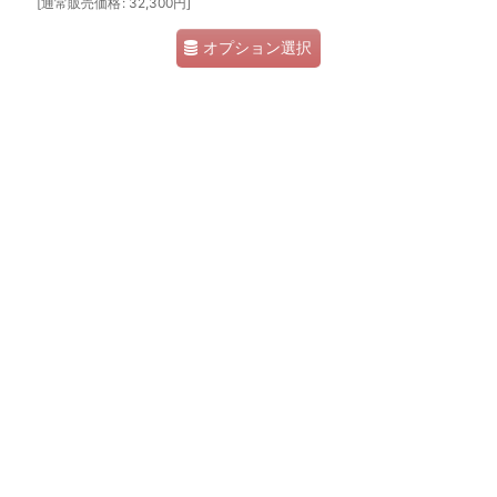
[
通常販売価格
:
32,300
円
]
オプション選択