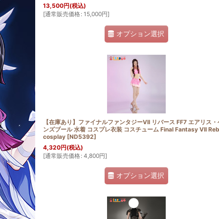
13,500
円
(税込)
[
通常販売価格
:
15,000
円
]
オプション選択
【在庫あり】ファイナルファンタジーVII リバース FF7 エアリス
ンズブール 水着 コスプレ衣装 コスチューム Final Fantasy VII Rebi
cosplay
[
ND5392
]
4,320
円
(税込)
[
通常販売価格
:
4,800
円
]
オプション選択