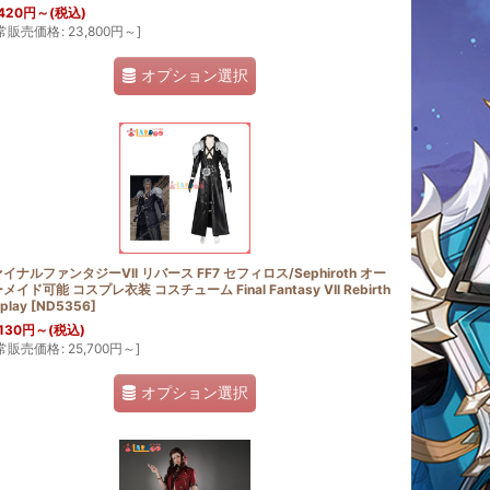
420
円
～
(税込)
常販売価格
:
23,800
円
～
]
オプション選択
イナルファンタジーVII リバース FF7 セフィロス/Sephiroth オー
メイド可能 コスプレ衣装 コスチューム Final Fantasy VII Rebirth
play
[
ND5356
]
130
円
～
(税込)
常販売価格
:
25,700
円
～
]
オプション選択