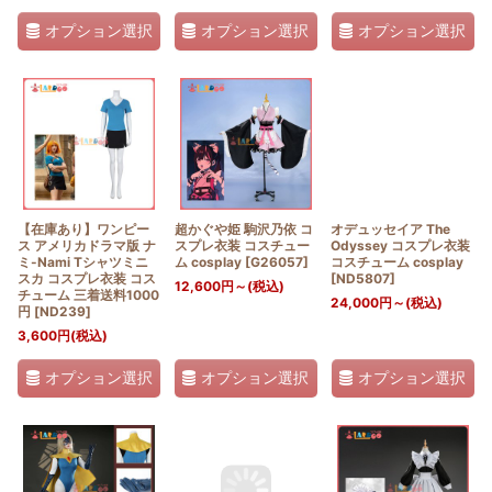
オプション選択
オプション選択
オプション選択
【在庫あり】ワンピー
超かぐや姫 駒沢乃依 コ
オデュッセイア The
ス アメリカドラマ版 ナ
スプレ衣装 コスチュー
Odyssey コスプレ衣装
ミ-Nami Tシャツミニ
ム cosplay
[
G26057
]
コスチューム cosplay
スカ コスプレ衣装 コス
[
ND5807
]
12,600
円
～
(税込)
チューム 三着送料1000
24,000
円
～
(税込)
円
[
ND239
]
3,600
円
(税込)
オプション選択
オプション選択
オプション選択