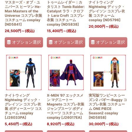
マスターズ・オブ・ユ
トゥームレイダー：カ
ナイトウィング
ニバース ヒーマン He-
タリスト Tomb Raider:
Nightwing ディック・
Man Masters of the
Catalyst ララ・クロフ
グレイソン コスプレ衣
Universe コスプレ衣装
ト Lara Croft コスプレ
装 コスチューム
コスチューム cosplay
衣装 コスチューム
cosplay
[
ND5796
]
[
ND5841
]
cosplay
[
ND5838
]
20,000
円
～
(税込)
26,500
円
～
(税込)
15,400
円
～
(税込)
オプション選択
オプション選択
オプション選択
ナイトウィング
X-MEN '97 エックスメ
実写版ワンピース シー
Nightwing ディック・
ン マグニートー
ズン2 バギー-Buggy コ
グレイソン コスプレ衣
Magneto コスプレ衣装
スプレ衣装 コスチュー
装 ボディースーツ コス
ジャンプスーツ ボディ
ム ONE PIECE
チューム cosplay
ースーツ コスチューム
Season2 cosplay
[
J26033PA
]
cosplay
[
J26017EA
]
[
ND5858
]
5,450
円
～
(税込)
8,920
円
～
(税込)
30,000
円
～
(税込)