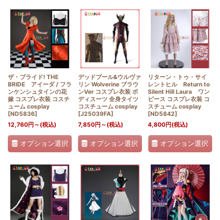
ザ・ブライド! THE
デッドプール&ウルヴァ
リターン・トゥ・サイ
BRIDE アイーダ / フラ
リン Wolverine ブラウ
レントヒル Return to
ンケンシュタインの花
ンVer コスプレ衣装 ボ
Silent Hill Laura ワン
嫁 コスプレ衣装 コスチ
ディスーツ 全身タイツ
ピース コスプレ衣装 コ
ューム cosplay
コスチューム cosplay
スチューム cosplay
[
ND5836
]
[
J25039FA
]
[
ND5842
]
12,760
円
～
(税込)
7,850
円
～
(税込)
4,800
円
(税込)
オプション選択
オプション選択
オプション選択