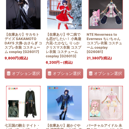
【在庫あり】サカモト
【在庫あり】中二病で
NTE Neverness to
デイズ SAKAMOTO
も恋がしたい！ 小鳥遊
Everness ちいちゃん
DAYS 大佛-おさらぎ コ
六花-たかなし りっか
コスプレ衣装 コスチュ
スプレ衣装 コスチュー
クリスマス衣装 コスプ
ーム cosplay
ム cosplay
[
G26017
]
レ衣装 コスチューム
[
G26081
]
cosplay
[
G26013
]
9,800
円
(税込)
21,380
円
(税込)
6,200
円
～
(税込)
オプション選択
オプション選択
オプション選択
七王国の騎士 ナイト・
【在庫あり】超かぐや
バーチャルアイドル 永