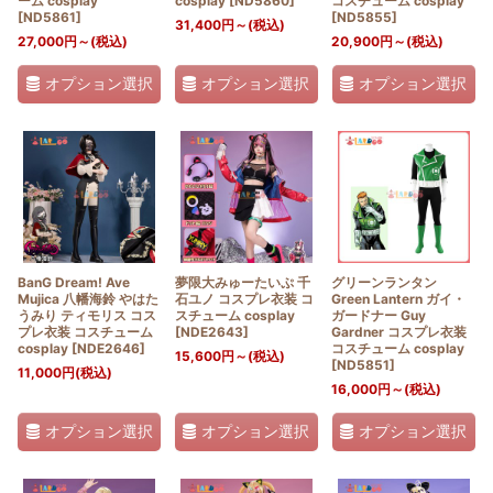
ーム cosplay
cosplay
[
ND5860
]
コスチューム cosplay
[
ND5861
]
[
ND5855
]
31,400
円
～
(税込)
27,000
円
～
(税込)
20,900
円
～
(税込)
オプション選択
オプション選択
オプション選択
BanG Dream! Ave
夢限大みゅーたいぷ 千
グリーンランタン
Mujica 八幡海鈴 やはた
石ユノ コスプレ衣装 コ
Green Lantern ガイ・
うみり ティモリス コス
スチューム cosplay
ガードナー Guy
プレ衣装 コスチューム
[
NDE2643
]
Gardner コスプレ衣装
cosplay
[
NDE2646
]
コスチューム cosplay
15,600
円
～
(税込)
[
ND5851
]
11,000
円
(税込)
16,000
円
～
(税込)
オプション選択
オプション選択
オプション選択