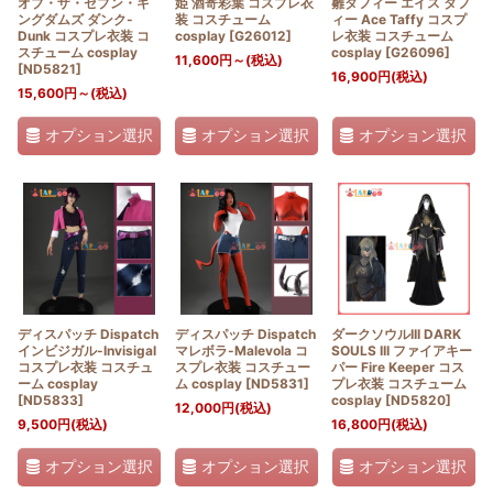
オブ・ザ・セブン・キ
姫 酒寄彩葉 コスプレ衣
雛タフィー エイス タフ
ングダムズ ダンク-
装 コスチューム
ィー Ace Taffy コスプ
Dunk コスプレ衣装 コ
cosplay
[
G26012
]
レ衣装 コスチューム
スチューム cosplay
cosplay
[
G26096
]
11,600
円
～
(税込)
[
ND5821
]
16,900
円
(税込)
15,600
円
～
(税込)
オプション選択
オプション選択
オプション選択
ディスパッチ Dispatch
ディスパッチ Dispatch
ダークソウルIII DARK
インビジガル-Invisigal
マレボラ-Malevola コ
SOULS III ファイアキー
コスプレ衣装 コスチュ
スプレ衣装 コスチュー
パー Fire Keeper コス
ーム cosplay
ム cosplay
[
ND5831
]
プレ衣装 コスチューム
[
ND5833
]
cosplay
[
ND5820
]
12,000
円
(税込)
9,500
円
(税込)
16,800
円
(税込)
オプション選択
オプション選択
オプション選択