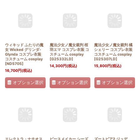
ウィキッド ふたりの魔
魔法少女ノ魔女裁判 桜
魔法少女ノ魔女裁判 橘
女 Wicked グリンダ-
羽エマ コスプレ衣装 コ
シェリー コスプレ衣装
Glynda コスプレ衣装
スチューム cosplay
コスチューム cosplay
コスチューム cosplay
[
G25332LD
]
[
G25307LD
]
[
ND5705
]
14,300
円
(税込)
15,800
円
(税込)
16,700
円
(税込)
オプション選択
オプション選択
オプション選択
エレクトラ・ナチオス
ピースメイカー シーズ
ズートピア2 ジュデ