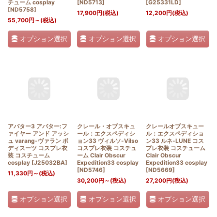
チューム cosplay
[
ND5713
]
[
G25331LD
]
[
ND5758
]
17,900
円
(税込)
12,200
円
(税込)
55,700
円
～
(税込)
オプション選択
オプション選択
オプション選択
アバター3 アバター:フ
クレール・オブスキュ
クレールオブスキュー
ァイヤー アンド アッシ
ール：エクスペディシ
ル：エクスペディショ
ュ varang-ヴァラン ボ
ョン33 ヴィルソ-Vilso
ン33 ルネ-LUNE コス
ディスーツ コスプレ衣
コスプレ衣装 コスチュ
プレ衣装 コスチューム
装 コスチューム
ーム Clair Obscur
Clair Obscur
cosplay
[
J25032BA
]
Expedition33 cosplay
Expedition33 cosplay
[
ND5746
]
[
ND5669
]
11,330
円
～
(税込)
30,200
円
～
(税込)
27,200
円
(税込)
オプション選択
オプション選択
オプション選択