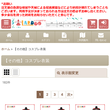
メニュー
カート
ログイン
ホーム
マイページ
カテゴリ
特商法表示
ご利用案内
問い合わせ
ホーム
>
【その他】コスプレ衣装
【その他】コスプレ衣装
表示順変更
閉じる
182
件
サブカテゴリ
:
1
2
3
4
次
»
表示数
: