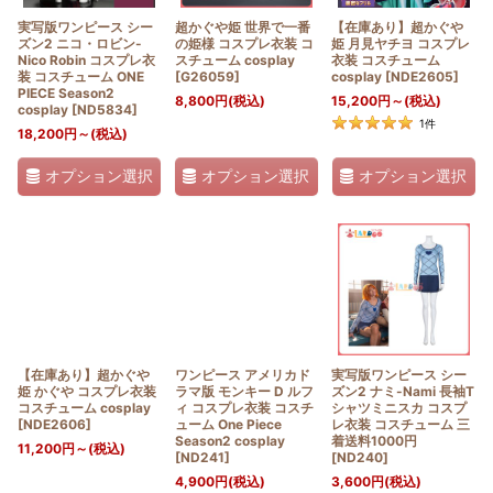
実写版ワンピース シー
超かぐや姫 世界で一番
【在庫あり】超かぐや
ズン2 ニコ・ロビン-
の姫様 コスプレ衣装 コ
姫 月見ヤチヨ コスプレ
Nico Robin コスプレ衣
スチューム cosplay
衣装 コスチューム
装 コスチューム ONE
[
G26059
]
cosplay
[
NDE2605
]
PIECE Season2
8,800
円
(税込)
15,200
円
～
(税込)
cosplay
[
ND5834
]
1
件
18,200
円
～
(税込)
オプション選択
オプション選択
オプション選択
【在庫あり】超かぐや
ワンピース アメリカド
実写版ワンピース シー
姫 かぐや コスプレ衣装
ラマ版 モンキー D ルフ
ズン2 ナミ-Nami 長袖T
コスチューム cosplay
ィ コスプレ衣装 コスチ
シャツミニスカ コスプ
[
NDE2606
]
ューム One Piece
レ衣装 コスチューム 三
Season2 cosplay
着送料1000円
11,200
円
～
(税込)
[
ND241
]
[
ND240
]
4,900
円
(税込)
3,600
円
(税込)