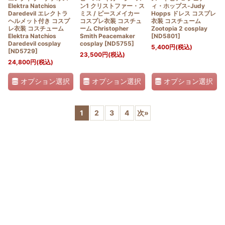
Elektra Natchios
ン1 クリストファー・ス
ィ・ホップス-Judy
Daredevil エレクトラ
ミス / ピースメイカー
Hopps ドレス コスプレ
ヘルメット付き コスプ
コスプレ衣装 コスチュ
衣装 コスチューム
レ衣装 コスチューム
ーム Christopher
Zootopia 2 cosplay
Elektra Natchios
Smith Peacemaker
[
ND5801
]
Daredevil cosplay
cosplay
[
ND5755
]
5,400
円
(税込)
[
ND5729
]
23,500
円
(税込)
24,800
円
(税込)
オプション選択
オプション選択
オプション選択
1
2
3
4
次
»