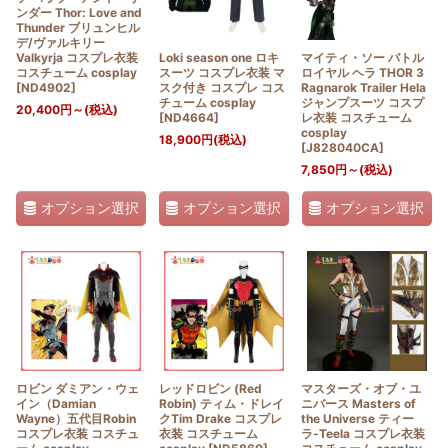
ンダー Thor: Love and
Thunder ブリュンヒル
デ/ヴァルキリー
Valkyrja コスプレ衣装
Loki season one ロキ
マイティ・ソー バトル
コスチューム cosplay
スーツ コスプレ衣装 マ
ロイヤル ヘラ THOR 3
[
ND4902
]
スク付き コスプレ コス
Ragnarok Trailer Hela
チューム cosplay
ジャンプスーツ コスプ
20,400
円
～
(税込)
[
ND4664
]
レ衣装 コスチューム
cosplay
18,900
円
(税込)
[
J828040CA
]
7,850
円
～
(税込)
オプション選択
オプション選択
オプション選択
ロビン ダミアン・ウェ
レッドロビン (Red
マスターズ・オブ・ユ
イン（Damian
Robin) ティム・ドレイ
ニバース Masters of
Wayne）五代目Robin
クTim Drake コスプレ
the Universe ティー
コスプレ衣装 コスチュ
衣装 コスチューム
ラ-Teela コスプレ衣装