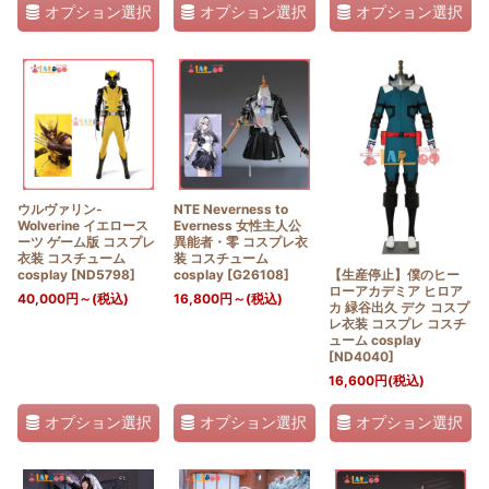
オプション選択
オプション選択
オプション選択
ウルヴァリン-
NTE Neverness to
Wolverine イエロース
Everness 女性主人公
ーツ ゲーム版 コスプレ
異能者・零 コスプレ衣
衣装 コスチューム
装 コスチューム
【生産停止】僕のヒー
cosplay
[
ND5798
]
cosplay
[
G26108
]
ローアカデミア ヒロア
40,000
円
～
(税込)
16,800
円
～
(税込)
カ 緑谷出久 デク コスプ
レ衣装 コスプレ コスチ
ューム cosplay
[
ND4040
]
16,600
円
(税込)
オプション選択
オプション選択
オプション選択