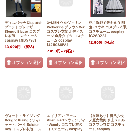
ディスパッチ Dispatch
X-MEN ウルヴァリン
死亡遊戯で飯を食う 幽
ブロンドブレイザー
Wolverine ブラウンVer
鬼-ユウキ コスプレ衣装
Blonde Blazer コスプ
コスプレ衣装 ボディス
コスチューム cosplay
レ衣装 コスチューム
ーツ 全身タイツ コスチ
[
G26023
]
cosplay
[
ND5797
]
ューム cosplay
12,800
円
(税込)
[
J25038FA
]
13,000
円
～
(税込)
7,850
円
～
(税込)
オプション選択
オプション選択
オプション選択
ヴォート・ライジング
エイリアン:アース
【在庫あり】魔法少女
Vought Rising ソルジ
Alien: Earth ウェンディ
ノ魔女裁判 氷上メルル
ャー・ボーイ Soldier
-Wendy コスプレ衣装
コスプレ衣装 コスチュ
Boy コスプレ衣装 コス
コスチューム cosplay
ーム cosplay