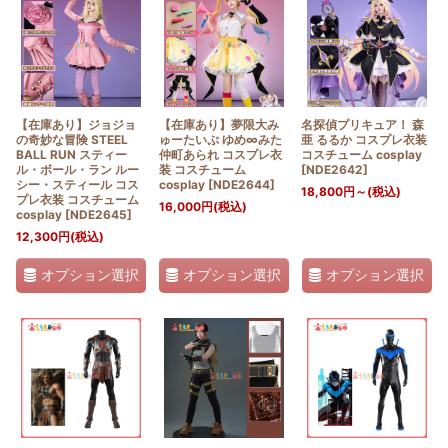
【在庫あり】ジョジョ
【在庫あり】夢限大み
名探偵プリキュア！ 森
の奇妙な冒険 STEEL
ゅーたいぷ ゆめ∞みた
亜 るるか コスプレ衣装
BALL RUN スティー
仲町あられ コスプレ衣
コスチューム cosplay
ル・ボール・ラン ルー
装 コスチューム
[
NDE2642
]
シー・スティール コス
cosplay
[
NDE2644
]
18,800
円
～
(税込)
プレ衣装 コスチューム
16,000
円
(税込)
cosplay
[
NDE2645
]
12,300
円
(税込)
オプション選択
オプション選択
オプション選択