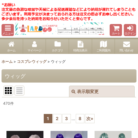
メニュー
カート
ログイン
ホーム
マイページ
カテゴリ
特商法表示
ご利用案内
問い合わせ
ホーム
>
コスプレウィッグ
>
ウィッグ
ウィッグ
表示順変更
閉じる
470
件
表示数
:
1
2
3
...
8
次
»
並び順
: