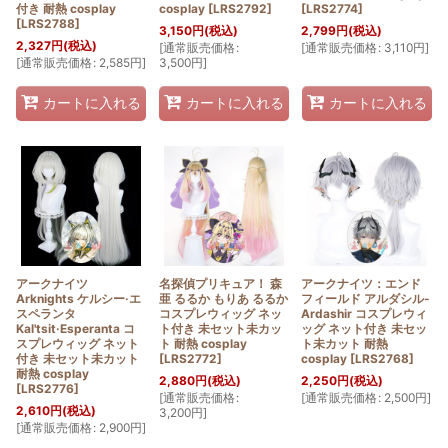
付き 耐熱 cosplay
cosplay
[
LRS2792
]
[
LRS2774
]
[
LRS2788
]
3,150
円
(税込)
2,799
円
(税込)
2,327
円
(税込)
[
通常販売価格
:
[
通常販売価格
:
3,110
円
]
[
通常販売価格
:
2,585
円
]
3,500
円
]
カートに入れる
カートに入れる
カートに入れる
アークナイツ
名探偵プリキュア！ 森
アークナイツ：エンド
Arknights ケルシー·エ
亜 るるか もりあ るるか
フィールド アルダシル-
スペランタ
コスプレウィッグ ネッ
Ardashir コスプレウィ
Kal'tsit·Esperanta コ
ト付き 未セット未カッ
ッグ ネット付き 未セッ
スプレウィッグ ネット
ト 耐熱 cosplay
ト未カット 耐熱
付き 未セット未カット
[
LRS2772
]
cosplay
[
LRS2768
]
耐熱 cosplay
2,880
円
(税込)
2,250
円
(税込)
[
LRS2776
]
[
通常販売価格
:
[
通常販売価格
:
2,500
円
]
2,610
円
(税込)
3,200
円
]
[
通常販売価格
:
2,900
円
]