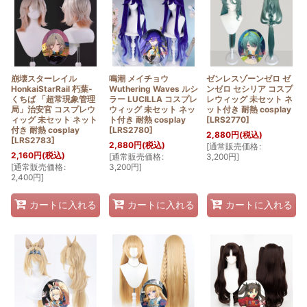
絞り込む
崩壊スターレイル
鳴潮 メイチョウ
ゼンレスゾーンゼロ ゼ
HonkaiStarRail 朽葉-
Wuthering Waves ルシ
ンゼロ セシリア コスプ
くちば 「超常現象管理
ラー LUCILLA コスプレ
レウィッグ 未セット ネ
局」治安官 コスプレウ
ウィッグ 未セット ネッ
ット付き 耐熱 cosplay
ィッグ 未セット ネット
ト付き 耐熱 cosplay
[
LRS2770
]
付き 耐熱 cosplay
[
LRS2780
]
2,880
円
(税込)
[
LRS2783
]
2,880
円
(税込)
[
通常販売価格
:
2,160
円
(税込)
[
通常販売価格
:
3,200
円
]
[
通常販売価格
:
3,200
円
]
2,400
円
]
カートに入れる
カートに入れる
カートに入れる