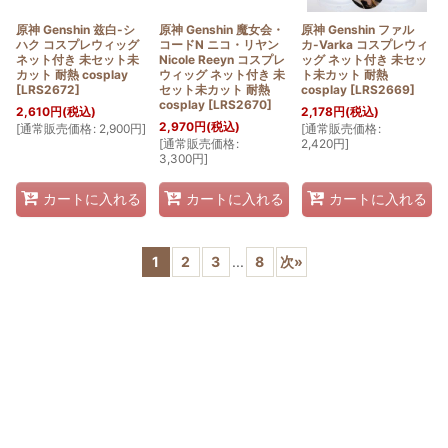
原神 Genshin 兹白-シ
原神 Genshin 魔女会・
原神 Genshin ファル
ハク コスプレウィッグ
コードN ニコ・リヤン
カ-Varka コスプレウィ
ネット付き 未セット未
Nicole Reeyn コスプレ
ッグ ネット付き 未セッ
カット 耐熱 cosplay
ウィッグ ネット付き 未
ト未カット 耐熱
[
LRS2672
]
セット未カット 耐熱
cosplay
[
LRS2669
]
cosplay
[
LRS2670
]
2,610
円
(税込)
2,178
円
(税込)
2,970
円
(税込)
[
通常販売価格
:
2,900
円
]
[
通常販売価格
:
[
通常販売価格
:
2,420
円
]
3,300
円
]
カートに入れる
カートに入れる
カートに入れる
1
2
3
...
8
次
»