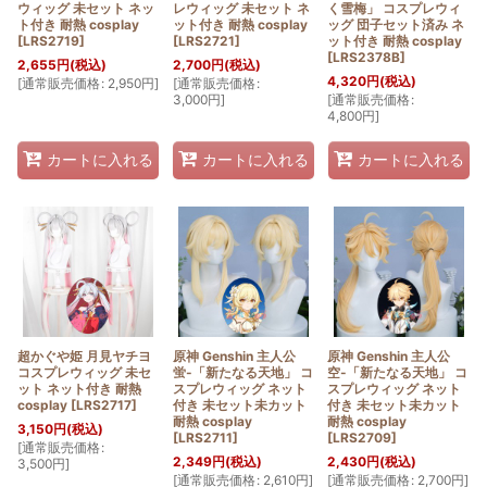
ウィッグ 未セット ネッ
レウィッグ 未セット ネ
く雪梅」 コスプレウィ
ト付き 耐熱 cosplay
ット付き 耐熱 cosplay
ッグ 団子セット済み ネ
[
LRS2719
]
[
LRS2721
]
ット付き 耐熱 cosplay
[
LRS2378B
]
2,655
円
(税込)
2,700
円
(税込)
4,320
円
(税込)
[
通常販売価格
:
2,950
円
]
[
通常販売価格
:
3,000
円
]
[
通常販売価格
:
4,800
円
]
カートに入れる
カートに入れる
カートに入れる
超かぐや姫 月見ヤチヨ
原神 Genshin 主人公
原神 Genshin 主人公
コスプレウィッグ 未セ
蛍-「新たなる天地」 コ
空-「新たなる天地」 コ
ット ネット付き 耐熱
スプレウィッグ ネット
スプレウィッグ ネット
cosplay
[
LRS2717
]
付き 未セット未カット
付き 未セット未カット
耐熱 cosplay
耐熱 cosplay
3,150
円
(税込)
[
LRS2711
]
[
LRS2709
]
[
通常販売価格
:
2,349
円
(税込)
2,430
円
(税込)
3,500
円
]
[
通常販売価格
:
2,610
円
]
[
通常販売価格
:
2,700
円
]