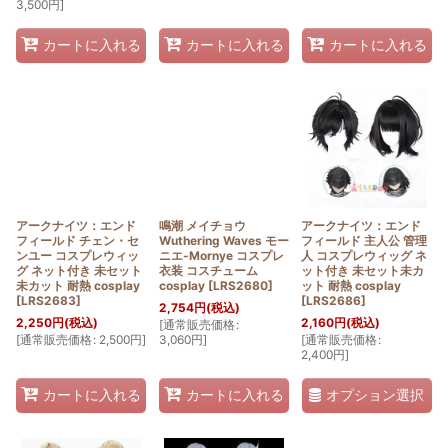
3,500
円
]
カートに入れる
カートに入れる
カートに入れる
アークナイツ：エンド
鳴潮 メイチョウ
アークナイツ：エンド
フィールド チェン・セ
Wuthering Waves モー
フィールド 主人公 管理
ンユー コスプレウィッ
ニエ-Mornye コスプレ
人 コスプレウィッグ ネ
グ ネット付き 未セット
衣装 コスチューム
ット付き 未セット未カ
未カット 耐熱 cosplay
cosplay
[
LRS2680
]
ット 耐熱 cosplay
[
LRS2683
]
[
LRS2686
]
2,754
円
(税込)
2,250
円
(税込)
2,160
円
(税込)
[
通常販売価格
:
[
通常販売価格
:
2,500
円
]
3,060
円
]
[
通常販売価格
:
2,400
円
]
オプション選択
カートに入れる
カートに入れる