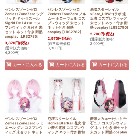
ゼンレスゾーンゼロ
ゼンレスゾーンゼロ
崩壊スターレイル
ZenlessZoneZero シグ
ZenlessZoneZero ノル
×Fate_UBWコラボ 遠
リッド·ドゥ·ラズール
ムー ホローウェル コス
坂凛 コスプレウィッグ
Sigrid De L'Azur コス
プレウィッグ 未セット
未セット ネット付き 耐
プレウィッグ 耳付き 未
ネット付き 耐熱
熱 cosplay
[
LRS2790
]
セット ネット付き 耐熱
cosplay
[
LRS2782
]
2,700
円
(税込)
cosplay
[
LRS2785
]
2,970
円
(税込)
[
通常販売価格
:
3,870
円
(税込)
[
通常販売価格
:
3,000
円
]
[
通常販売価格
:
3,300
円
]
4,300
円
]
カートに入れる
カートに入れる
カートに入れる
ゼンレスゾーンゼロ
崩壊スターレイル
夢限大みゅーたいぷ 千
ZenlessZoneZero レミ
HonkaiStarRail 花火 甘
石ユノ コスプレウィッ
エール ダン コスプレウ
い夢の電波 コスプレウ
グ ネット付き 未セット
ィッグ 未セット ネット
ィッグ ネット付き 耐熱
未カット 耐熱 cosplay