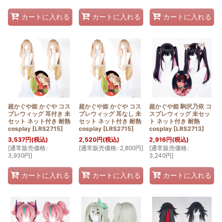
カートに入れる
カートに入れる
カートに入れる
超かぐや姫 かぐや コス
超かぐや姫 かぐや コス
超かぐや姫 駒沢乃依 コ
プレウィッグ 耳付き 未
プレウィッグ 耳なし 未
スプレウィッグ 未セッ
セット ネット付き 耐熱
セット ネット付き 耐熱
ト ネット付き 耐熱
cosplay
[
LRS2715
]
cosplay
[
LRS2715
]
cosplay
[
LRS2713
]
3,537
円
(税込)
2,520
円
(税込)
2,916
円
(税込)
[
通常販売価格
:
[
通常販売価格
:
2,800
円
]
[
通常販売価格
:
3,930
円
]
3,240
円
]
カートに入れる
カートに入れる
カートに入れる