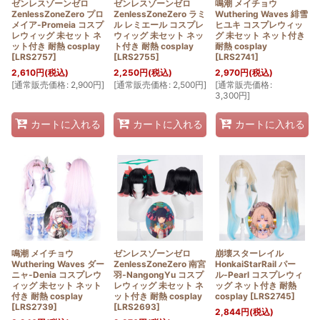
ゼンレスゾーンゼロ
ゼンレスゾーンゼロ
鳴潮 メイチョウ
ZenlessZoneZero プロ
ZenlessZoneZero ラミ
Wuthering Waves 緋雪
メイア-Promeia コスプ
ル レミエール コスプレ
ヒユキ コスプレウィッ
レウィッグ 未セット ネ
ウィッグ 未セット ネッ
グ 未セット ネット付き
ット付き 耐熱 cosplay
ト付き 耐熱 cosplay
耐熱 cosplay
[
LRS2757
]
[
LRS2755
]
[
LRS2741
]
2,610
円
(税込)
2,250
円
(税込)
2,970
円
(税込)
[
通常販売価格
:
2,900
円
]
[
通常販売価格
:
2,500
円
]
[
通常販売価格
:
3,300
円
]
カートに入れる
カートに入れる
カートに入れる
鳴潮 メイチョウ
ゼンレスゾーンゼロ
崩壊スターレイル
Wuthering Waves ダー
ZenlessZoneZero 南宮
HonkaiStarRail パー
ニャ-Denia コスプレウ
羽-NangongYu コスプ
ル-Pearl コスプレウィ
ィッグ 未セット ネット
レウィッグ 未セット ネ
ッグ ネット付き 耐熱
付き 耐熱 cosplay
ット付き 耐熱 cosplay
cosplay
[
LRS2745
]
[
LRS2739
]
[
LRS2693
]
2,844
円
(税込)