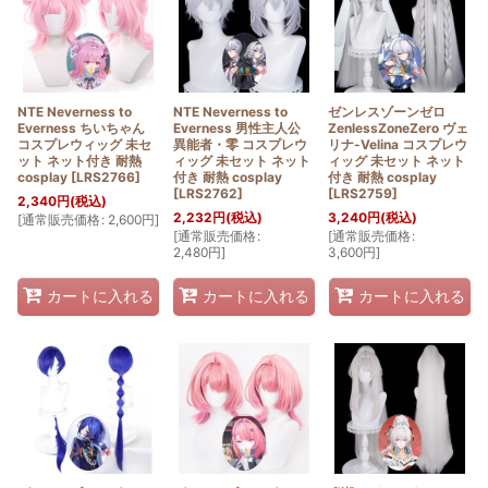
NTE Neverness to
NTE Neverness to
ゼンレスゾーンゼロ
Everness ちいちゃん
Everness 男性主人公
ZenlessZoneZero ヴェ
コスプレウィッグ 未セ
異能者・零 コスプレウ
リナ-Velina コスプレウ
ット ネット付き 耐熱
ィッグ 未セット ネット
ィッグ 未セット ネット
cosplay
[
LRS2766
]
付き 耐熱 cosplay
付き 耐熱 cosplay
[
LRS2762
]
[
LRS2759
]
2,340
円
(税込)
2,232
円
(税込)
3,240
円
(税込)
[
通常販売価格
:
2,600
円
]
[
通常販売価格
:
[
通常販売価格
:
2,480
円
]
3,600
円
]
カートに入れる
カートに入れる
カートに入れる