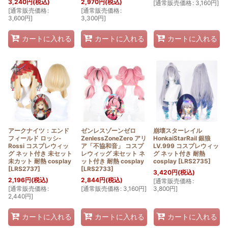
3,240
円
(税込)
2,970
円
(税込)
[
通常販売価格
:
3,160
円
]
[
通常販売価格
:
[
通常販売価格
:
3,600
円
]
3,300
円
]
カートに入れる
カートに入れる
カートに入れる
アークナイツ：エンド
ゼンレスゾーンゼロ
崩壊スターレイル
フィールド ロッシ-
ZenlessZoneZero アリ
HonkaiStarRail 銀狼
Rossi コスプレウィッ
ア「不協和音」 コスプ
LV.999 コスプレウィッ
グ ネット付き 未セット
レウィッグ 未セット ネ
グ ネット付き 耐熱
未カット 耐熱 cosplay
ット付き 耐熱 cosplay
cosplay
[
LRS2735
]
[
LRS2737
]
[
LRS2733
]
3,420
円
(税込)
2,196
円
(税込)
2,844
円
(税込)
[
通常販売価格
:
[
通常販売価格
:
[
通常販売価格
:
3,160
円
]
3,800
円
]
2,440
円
]
カートに入れる
カートに入れる
カートに入れる