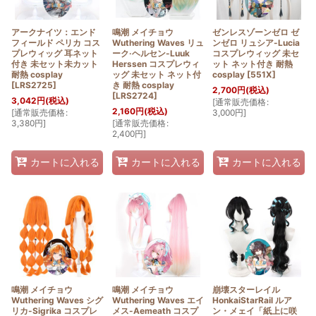
アークナイツ：エンド
鳴潮 メイチョウ
ゼンレスゾーンゼロ ゼ
フィールド ペリカ コス
Wuthering Waves リュ
ンゼロ リュシア-Lucia
プレウィッグ 耳ネット
ーク·ヘルセン-Luuk
コスプレウィッグ 未セ
付き 未セット未カット
Herssen コスプレウィ
ット ネット付き 耐熱
耐熱 cosplay
ッグ 未セット ネット付
cosplay
[
551X
]
[
LRS2725
]
き 耐熱 cosplay
2,700
円
(税込)
[
LRS2724
]
3,042
円
(税込)
[
通常販売価格
:
2,160
円
(税込)
[
通常販売価格
:
3,000
円
]
3,380
円
]
[
通常販売価格
:
2,400
円
]
カートに入れる
カートに入れる
カートに入れる
鳴潮 メイチョウ
鳴潮 メイチョウ
崩壊スターレイル
Wuthering Waves シグ
Wuthering Waves エイ
HonkaiStarRail ルア
リカ-Sigrika コスプレ
メス-Aemeath コスプ
ン・メェイ「紙上に咲