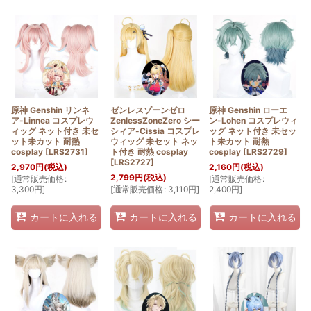
原神 Genshin リンネ
ゼンレスゾーンゼロ
原神 Genshin ローエ
ア-Linnea コスプレウ
ZenlessZoneZero シー
ン-Lohen コスプレウィ
ィッグ ネット付き 未セ
シィア-Cissia コスプレ
ッグ ネット付き 未セッ
ット未カット 耐熱
ウィッグ 未セット ネッ
ト未カット 耐熱
cosplay
[
LRS2731
]
ト付き 耐熱 cosplay
cosplay
[
LRS2729
]
[
LRS2727
]
2,970
円
(税込)
2,160
円
(税込)
2,799
円
(税込)
[
通常販売価格
:
[
通常販売価格
:
3,300
円
]
[
通常販売価格
:
3,110
円
]
2,400
円
]
カートに入れる
カートに入れる
カートに入れる