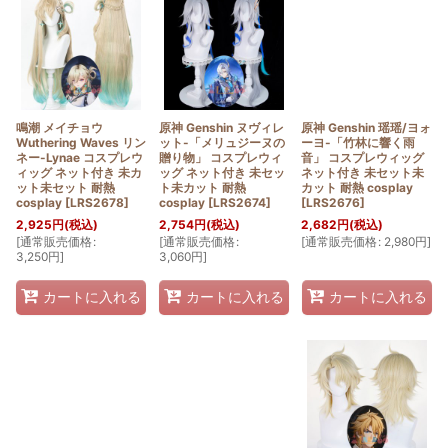
鳴潮 メイチョウ
原神 Genshin ヌヴィレ
原神 Genshin 瑶瑶/ヨォ
Wuthering Waves リン
ット-「メリュジーヌの
ーヨ-「竹林に響く雨
ネー-Lynae コスプレウ
贈り物」 コスプレウィ
音」 コスプレウィッグ
ィッグ ネット付き 未カ
ッグ ネット付き 未セッ
ネット付き 未セット未
ット未セット 耐熱
ト未カット 耐熱
カット 耐熱 cosplay
cosplay
[
LRS2678
]
cosplay
[
LRS2674
]
[
LRS2676
]
2,925
円
(税込)
2,754
円
(税込)
2,682
円
(税込)
[
通常販売価格
:
[
通常販売価格
:
[
通常販売価格
:
2,980
円
]
3,250
円
]
3,060
円
]
カートに入れる
カートに入れる
カートに入れる