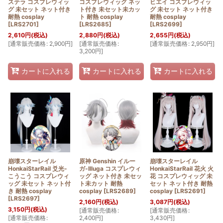
ステラ コスプレウィッ
コスプレウィッグ ネッ
ヒエイ コスプレウィッ
グ 未セット ネット付き
ト付き 未セット未カッ
グ 未セット ネット付き
耐熱 cosplay
ト 耐熱 cosplay
耐熱 cosplay
[
LRS2701
]
[
LRS2685
]
[
LRS2699
]
2,610
円
(税込)
2,880
円
(税込)
2,655
円
(税込)
[
通常販売価格
:
2,900
円
]
[
通常販売価格
:
[
通常販売価格
:
2,950
円
]
3,200
円
]
カートに入れる
カートに入れる
カートに入れる
崩壊スターレイル
原神 Genshin イルー
崩壊スターレイル
HonkaiStarRail 爻光-
ガ-Illuga コスプレウィ
HonkaiStarRail 花火 火
こうこう コスプレウィ
ッグ ネット付き 未セッ
花 コスプレウィッグ 未
ッグ 未セット ネット付
ト未カット 耐熱
セット ネット付き 耐熱
き 耐熱 cosplay
cosplay
[
LRS2689
]
cosplay
[
LRS2691
]
[
LRS2697
]
2,160
円
(税込)
3,087
円
(税込)
3,150
円
(税込)
[
通常販売価格
:
[
通常販売価格
:
[
通常販売価格
:
2,400
円
]
3,430
円
]