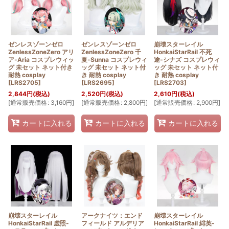
ゼンレスゾーンゼロ
ゼンレスゾーンゼロ
崩壊スターレイル
ZenlessZoneZero アリ
ZenlessZoneZero 千
HonkaiStarRail 不死
ア-Aria コスプレウィッ
夏-Sunna コスプレウィ
途-シナズ コスプレウィ
グ 未セット ネット付き
ッグ 未セット ネット付
ッグ 未セット ネット付
耐熱 cosplay
き 耐熱 cosplay
き 耐熱 cosplay
[
LRS2705
]
[
LRS2695
]
[
LRS2703
]
2,844
円
(税込)
2,520
円
(税込)
2,610
円
(税込)
[
通常販売価格
:
3,160
円
]
[
通常販売価格
:
2,800
円
]
[
通常販売価格
:
2,900
円
]
カートに入れる
カートに入れる
カートに入れる
崩壊スターレイル
アークナイツ：エンド
崩壊スターレイル
HonkaiStarRail 虚照-
フィールド アルデリア
HonkaiStarRail 緋英-