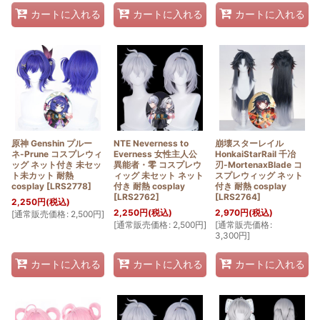
カートに入れる
カートに入れる
カートに入れる
原神 Genshin プルー
NTE Neverness to
崩壊スターレイル
ネ-Prune コスプレウィ
Everness 女性主人公
HonkaiStarRail 千冶
ッグ ネット付き 未セッ
異能者・零 コスプレウ
刃-MortenaxBlade コ
ト未カット 耐熱
ィッグ 未セット ネット
スプレウィッグ ネット
cosplay
[
LRS2778
]
付き 耐熱 cosplay
付き 耐熱 cosplay
[
LRS2762
]
[
LRS2764
]
2,250
円
(税込)
2,250
円
(税込)
2,970
円
(税込)
[
通常販売価格
:
2,500
円
]
[
通常販売価格
:
2,500
円
]
[
通常販売価格
:
3,300
円
]
カートに入れる
カートに入れる
カートに入れる