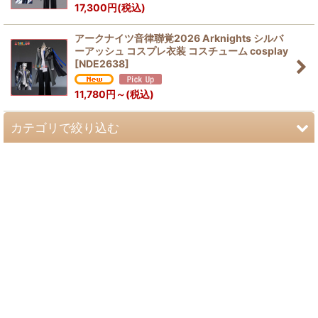
17,300
円
(税込)
並び順
:
アークナイツ音律聯覚2026 Arknights シルバ
絞り込む
ーアッシュ コスプレ衣装 コスチューム cosplay
[
NDE2638
]
11,780
円
～
(税込)
カテゴリで絞り込む
【ア】コスプレ衣装 (全商品)
ウマ娘
アークナイツ
WIND BREAKER
推しの子