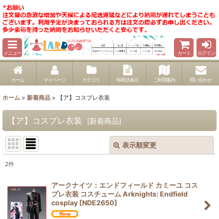
メニュー
カート
ログイン
ホーム
マイページ
カテゴリ
特商法表示
ご利用案内
問い合わせ
ホーム
>
新着商品
>
【ア】コスプレ衣装
【ア】コスプレ衣装
[
新着商品
]
表示順変更
閉じる
2
件
サブカテゴリ
:
アークナイツ：エンドフィールド カミーユ コス
プレ衣装 コスチューム Arknights: Endfield
表示数
:
cosplay
[
NDE2650
]