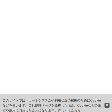
アダムス・ファミリー
インジャスティス・リーグ2
アベンジャーズ
アローシーズン
アンブレラ・アカデミー
ウィッチャー
オーバーウォッチ
ALIEN STAGE
インビンシブル無敵のヒーロー
このサイトでは、カートシステムや利用状況の把握のためにCookie
などを使います。これ以降ページを遷移した場合、Cookieなどの設
定や使用に同意したことになります。詳しくは
こちら