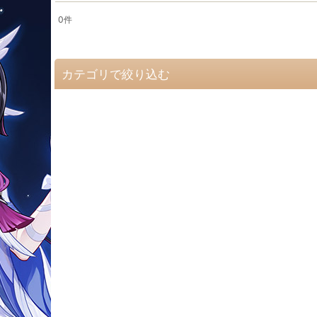
0
件
表示数
:
並び順
:
カテゴリで絞り込む
【カ】コスプレ衣装 (全商品)
原神
恋と深空
キャプテンアメリカ
恐竜戦隊
ガーディアンズ・オブ・ギャラクシー
カードキャプターさくら