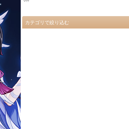
0
件
表示数
:
並び順
:
カテゴリで絞り込む
【ア】コスプレ衣装 (全商品)
ウマ娘
アークナイツ
WIND BREAKER
推しの子
アダムス・ファミリー
インジャスティス・リーグ2
アベンジャーズ