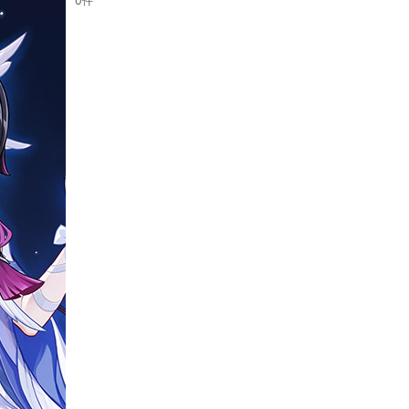
0
件
表示数
:
並び順
: