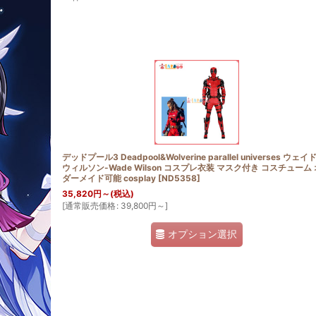
サブカテゴリ
:
表示数
:
並び順
:
デッドプール3 Deadpool&Wolverine parallel universes ウェイ
ウィルソン-Wade Wilson コスプレ衣装 マスク付き コスチューム
ダーメイド可能 cosplay
[
ND5358
]
35,820
円
～
(税込)
[
通常販売価格
:
39,800
円
～
]
オプション選択