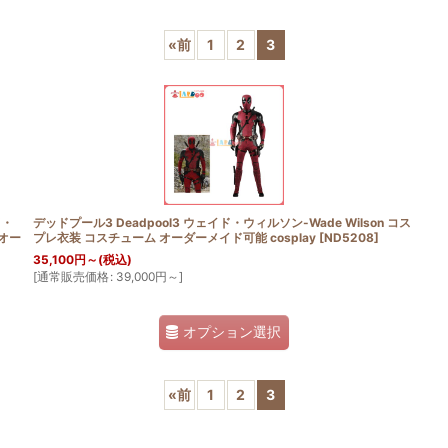
«
前
1
2
3
絞り込む
ド・
デッドプール3 Deadpool3 ウェイド・ウィルソン-Wade Wilson コス
 オー
プレ衣装 コスチューム オーダーメイド可能 cosplay
[
ND5208
]
35,100
円
～
(税込)
[
通常販売価格
:
39,000
円
～
]
オプション選択
«
前
1
2
3