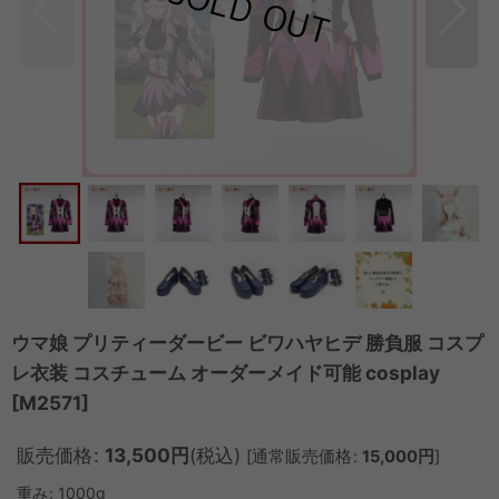
ウマ娘 プリティーダービー ビワハヤヒデ 勝負服 コスプ
レ衣装 コスチューム オーダーメイド可能 cosplay
[
M2571
]
販売価格
:
13,500
円
(税込)
[
通常販売価格
:
15,000
円
]
重み
:
1000g