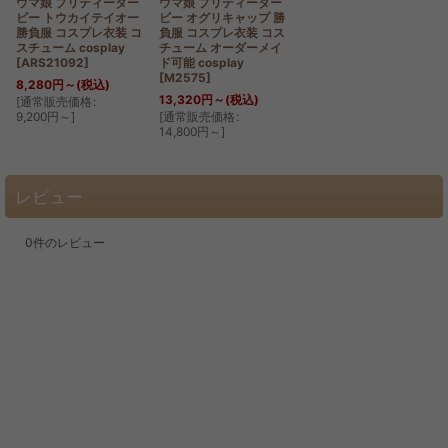
ウマ娘 プリティーダー
ウマ娘 プリティーダー
ビー トウカイテイオー
ビー オグリキャップ 勝
勝負服 コスプレ衣装 コ
負服 コスプレ衣装 コス
スチューム cosplay
チューム オーダーメイ
[
ARS21092
]
ド可能 cosplay
[
M2575
]
8,280
円
～
(税込)
13,320
円
～
(税込)
[
通常販売価格
:
9,200
円
～
]
[
通常販売価格
:
14,800
円
～
]
レビュー
0
件のレビュー