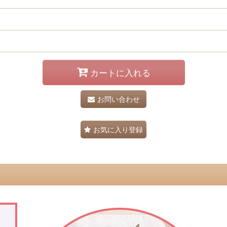
カートに入れる
お問い合わせ
お気に入り登録