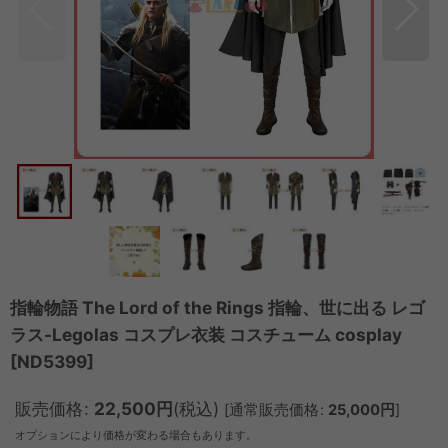
指輪物語 The Lord of the Rings 指輪、世に出る レゴ
ラス-Legolas コスプレ衣装 コスチューム cosplay
[
ND5399
]
販売価格
:
22,500
円
(税込)
[
通常販売価格
:
25,000
円
]
オプションにより価格が変わる場合もあります。