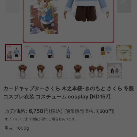
カードキャプターさくら 木之本桜-きのもと さくら 冬服
コスプレ衣装 コスチューム cosplay
[
ND157
]
販売価格
:
6,750
円
(税込)
[
通常販売価格
:
7,500
円
]
オプションにより価格が変わる場合もあります。
重み
:
1000g