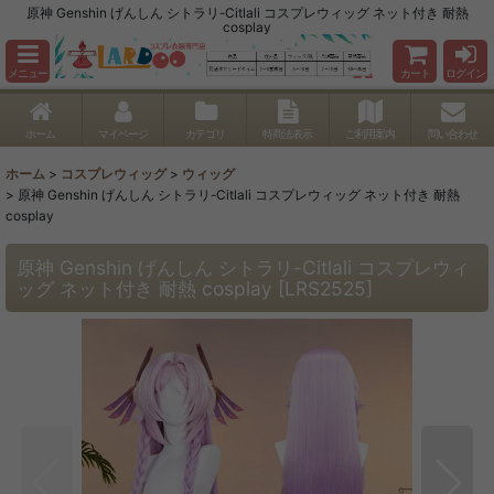
原神 Genshin げんしん シトラリ-Citlali コスプレウィッグ ネット付き 耐熱
cosplay
メニュー
カート
ログイン
ホーム
マイページ
カテゴリ
特商法表示
ご利用案内
問い合わせ
ホーム
>
コスプレウィッグ
>
ウィッグ
>
原神 Genshin げんしん シトラリ-Citlali コスプレウィッグ ネット付き 耐熱
cosplay
原神 Genshin げんしん シトラリ-Citlali コスプレウィ
ッグ ネット付き 耐熱 cosplay
[
LRS2525
]