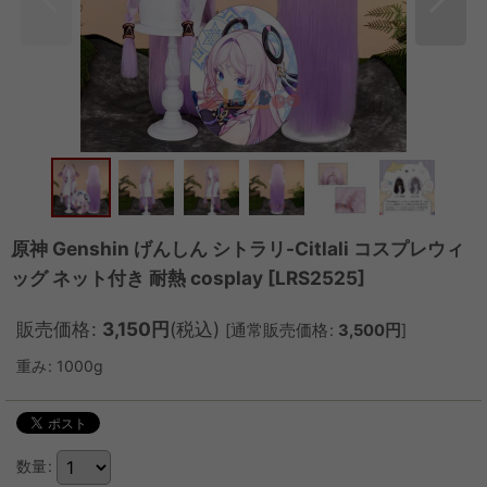
原神 Genshin げんしん シトラリ-Citlali コスプレウィ
ッグ ネット付き 耐熱 cosplay
[
LRS2525
]
販売価格
:
3,150
円
(税込)
[
通常販売価格
:
3,500
円
]
重み
:
1000g
数量
: