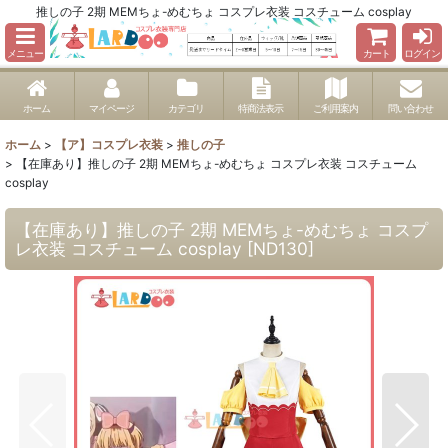
推しの子 2期 MEMちょ-めむちょ コスプレ衣装 コスチューム cosplay
メニュー
カート
ログイン
ホーム
マイページ
カテゴリ
特商法表示
ご利用案内
問い合わせ
ホーム
>
【ア】コスプレ衣装
>
推しの子
>
【在庫あり】推しの子 2期 MEMちょ-めむちょ コスプレ衣装 コスチューム
cosplay
【在庫あり】推しの子 2期 MEMちょ-めむちょ コスプ
レ衣装 コスチューム cosplay
[
ND130
]