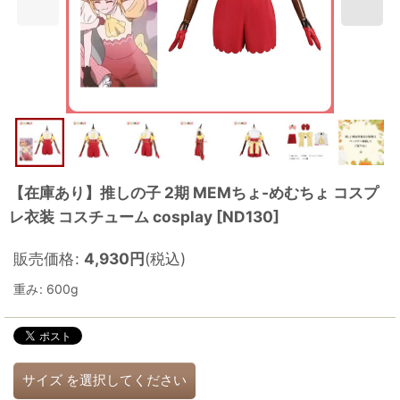
【在庫あり】推しの子 2期 MEMちょ-めむちょ コスプ
レ衣装 コスチューム cosplay
[
ND130
]
販売価格
:
4,930
円
(税込)
重み
:
600g
サイズ
を選択してください