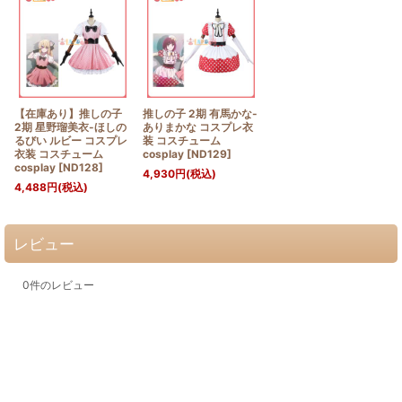
【在庫あり】推しの子
推しの子 2期 有馬かな-
2期 星野瑠美衣-ほしの
ありまかな コスプレ衣
るびい ルビー コスプレ
装 コスチューム
衣装 コスチューム
cosplay
[
ND129
]
cosplay
[
ND128
]
4,930
円
(税込)
4,488
円
(税込)
レビュー
0
件のレビュー