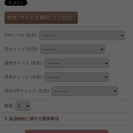
性別
/
サイズ
を選択してください
EVAソール
(任意)
:
足チャック
(任意)
:
股部チャック
(任意)
:
手首チャック
(任意)
:
背中U字チャック
(任意)
:
数量
:
返品特約に関する重要事項