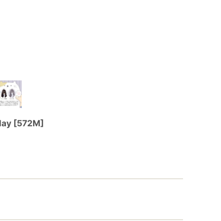
ay
[
572M
]