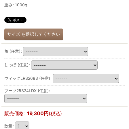
重み
:
1000g
サイズ
を選択してください
角
(任意)
:
しっぽ
(任意)
:
ウィッグLRS2683
(任意)
:
ブーツ25324LDX
(任意)
:
販売価格
:
19,300
円
(税込)
数量
: