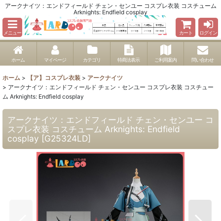
アークナイツ：エンドフィールド チェン・センユー コスプレ衣装 コスチューム
Arknights: Endfield cosplay
メニュー
カート
ログイン
ホーム
マイページ
カテゴリ
特商法表示
ご利用案内
問い合わせ
ホーム
>
【ア】コスプレ衣装
>
アークナイツ
>
アークナイツ：エンドフィールド チェン・センユー コスプレ衣装 コスチュー
ム Arknights: Endfield cosplay
アークナイツ：エンドフィールド チェン・センユー コ
スプレ衣装 コスチューム Arknights: Endfield
cosplay
[
G25324LD
]