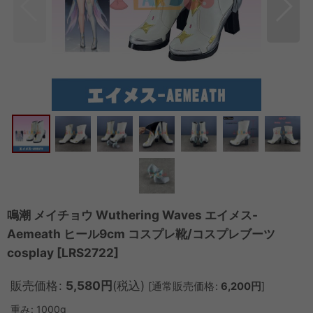
鳴潮 メイチョウ Wuthering Waves エイメス-
Aemeath ヒール9cm コスプレ靴/コスプレブーツ
cosplay
[
LRS2722
]
販売価格
:
5,580
円
(税込)
[
通常販売価格
:
6,200
円
]
重み
:
1000g