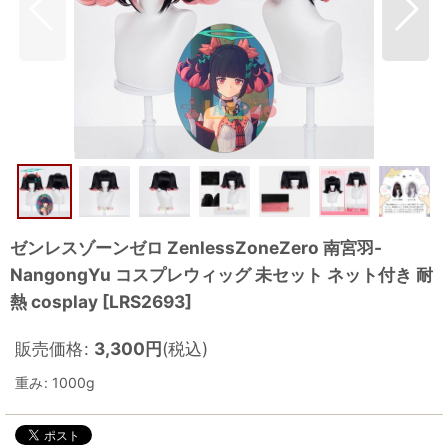
ゼンレスゾーンゼロ ZenlessZoneZero 南宮羽-
NangongYu コスプレウィッグ 未セット ネット付き 耐
熱 cosplay
[
LRS2693
]
販売価格
:
3,300
円
(税込)
重み
:
1000g