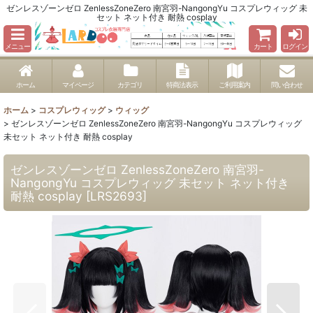
ゼンレスゾーンゼロ ZenlessZoneZero 南宮羽-NangongYu コスプレウィッグ 未
セット ネット付き 耐熱 cosplay
メニュー
カート
ログイン
ホーム
マイページ
カテゴリ
特商法表示
ご利用案内
問い合わせ
ホーム
>
コスプレウィッグ
>
ウィッグ
>
ゼンレスゾーンゼロ ZenlessZoneZero 南宮羽-NangongYu コスプレウィッグ
未セット ネット付き 耐熱 cosplay
ゼンレスゾーンゼロ ZenlessZoneZero 南宮羽-
NangongYu コスプレウィッグ 未セット ネット付き
耐熱 cosplay
[
LRS2693
]