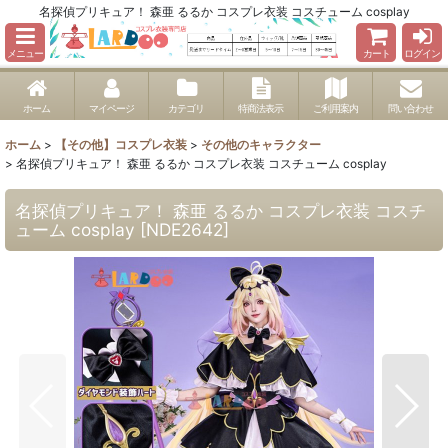
名探偵プリキュア！ 森亜 るるか コスプレ衣装 コスチューム cosplay
メニュー
カート
ログイン
ホーム
マイページ
カテゴリ
特商法表示
ご利用案内
問い合わせ
ホーム
>
【その他】コスプレ衣装
>
その他のキャラクター
>
名探偵プリキュア！ 森亜 るるか コスプレ衣装 コスチューム cosplay
名探偵プリキュア！ 森亜 るるか コスプレ衣装 コスチ
ューム cosplay
[
NDE2642
]