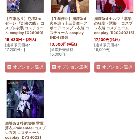
絞り込む
【在庫あり】崩壊3rd
【生産停止】崩壊3rd
崩壊3rd セルマ「享楽
ゼーレ 「幻海の蝶」 コ
火を追う十三英傑ーア
の狂宴・誘影」 コスプ
スプレ衣装 コスチュー
ポニア コスプレ衣装 コ
レ衣装 コスチューム
ム cosplay
[
G26060
]
スチューム cosplay
cosplay
[
R20240215
]
[
ND4896
]
15,480
円
～
(税込)
17,100
円
(税込)
13,500
円
(税込)
[
通常販売価格
:
[
通常販売価格
:
17,200
円
～
]
[
通常販売価格
:
19,000
円
]
15,000
円
]
オプション選択
オプション選択
オプション選択
崩壊3rd 後崩壊書 雷電
芽衣-RaidenMei コスプ
レ衣装 コスチューム
cosplay
[
DY24022
]