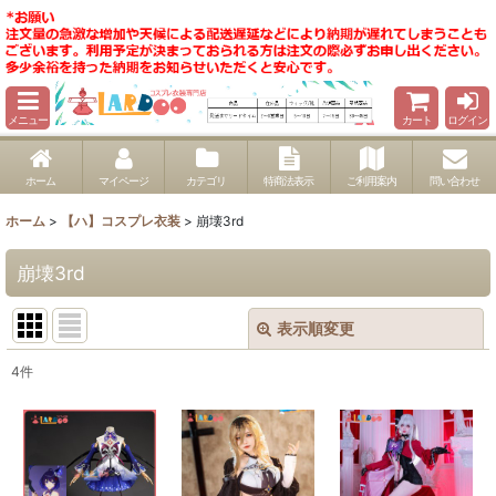
メニュー
カート
ログイン
ホーム
マイページ
カテゴリ
特商法表示
ご利用案内
問い合わせ
ホーム
>
【ハ】コスプレ衣装
>
崩壊3rd
崩壊3rd
表示順変更
閉じる
4
件
表示数
:
並び順
: